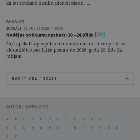
kā tas ietekmē tiesību piemērošanu. ...
PAULA LIPE
ŽURNĀLS
27. JŪLIJS 2026 • 08:00
Nedēļas notikumu apskats: 20.–24. jūlijs
Šajā apskatā apkopotas likumdošanas un tiesu prakses
aktualitātes par laika posmu no 2026. gada 20. līdz 24.
jūlijam. ...
RĀDĪT VĒL /
33281
AUTORU KATALOGS
A
Ā
B
C
Č
D
E
Ē
F
G
Ģ
H
I
J
K
Ķ
L
Ļ
M
N
Ņ
O
P
R
S
Š
T
U
Ū
V
Z
Ž