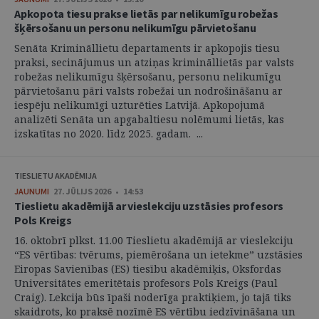
Apkopota tiesu prakse lietās par nelikumīgu robežas
šķērsošanu un personu nelikumīgu pārvietošanu
Senāta Krimināllietu departaments ir apkopojis tiesu
praksi, secinājumus un atziņas krimināllietās par valsts
robežas nelikumīgu šķērsošanu, personu nelikumīgu
pārvietošanu pāri valsts robežai un nodrošināšanu ar
iespēju nelikumīgi uzturēties Latvijā. Apkopojumā
analizēti Senāta un apgabaltiesu nolēmumi lietās, kas
izskatītas no 2020. līdz 2025. gadam. ...
TIESLIETU AKADĒMIJA
JAUNUMI
27. JŪLIJS 2026 • 14:53
Tieslietu akadēmijā ar vieslekciju uzstāsies profesors
Pols Kreigs
16. oktobrī plkst. 11.00 Tieslietu akadēmijā ar vieslekciju
“ES vērtības: tvērums, piemērošana un ietekme” uzstāsies
Eiropas Savienības (ES) tiesību akadēmiķis, Oksfordas
Universitātes emeritētais profesors Pols Kreigs (Paul
Craig). Lekcija būs īpaši noderīga praktiķiem, jo tajā tiks
skaidrots, ko praksē nozīmē ES vērtību iedzīvināšana un