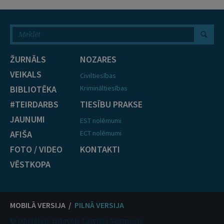
ŽURNĀLS
NOZARES
VEIKALS
Civiltiesības
BIBLIOTĒKA
Krimināltiesības
#TEIRDARBS
TIESĪBU PRAKSE
JAUNUMI
EST nolēmumi
AFIŠA
ECT nolēmumi
FOTO / VIDEO
KONTAKTI
VĒSTKOPA
MOBILĀ VERSIJA /
PILNĀ VERSIJA
© Oficiālais izdevējs Latvijas Vēstnesis