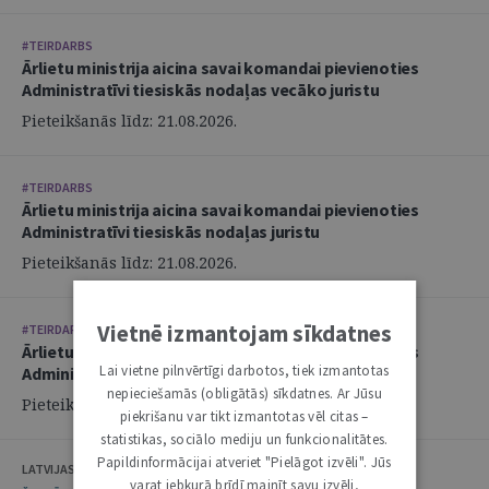
#TEIRDARBS
Ārlietu ministrija aicina savai komandai pievienoties
Administratīvi tiesiskās nodaļas vecāko juristu
Pieteikšanās līdz: 21.08.2026.
#TEIRDARBS
Ārlietu ministrija aicina savai komandai pievienoties
Administratīvi tiesiskās nodaļas juristu
Pieteikšanās līdz: 21.08.2026.
Vietnē izmantojam sīkdatnes
#TEIRDARBS
Ārlietu ministrija aicina savai komandai pievienoties
Lai vietne pilnvērtīgi darbotos, tiek izmantotas
Administratīvi tiesiskās nodaļas juristu
nepieciešamās (obligātās) sīkdatnes. Ar Jūsu
Pieteikšanās līdz: 21.08.2026.
piekrišanu var tikt izmantotas vēl citas –
statistikas, sociālo mediju un funkcionalitātes.
Papildinformācijai atveriet "Pielāgot izvēli". Jūs
LATVIJAS ZVĒRINĀTU ADVOKĀTU PADOME
varat jebkurā brīdī mainīt savu izvēli,