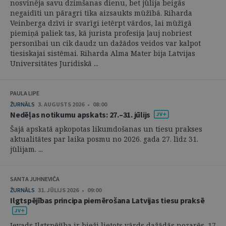
nosvinēja savu dzimšanas dienu, bet jūlija beigās
negaidīti un pāragri tika aizsaukts mūžībā. Riharda
Veinberga dzīvi ir svarīgi ietērpt vārdos, lai mūžīgā
piemiņā paliek tas, kā jurista profesija ļauj nobriest
personībai un cik daudz un dažādos veidos var kalpot
tiesiskajai sistēmai. Riharda Alma Mater bija Latvijas
Universitātes Juridiskā ...
PAULA LIPE
ŽURNĀLS
3. AUGUSTS 2026 • 08:00
Nedēļas notikumu apskats: 27.–31. jūlijs
Šajā apskatā apkopotas likumdošanas un tiesu prakses
aktualitātes par laika posmu no 2026. gada 27. līdz 31.
jūlijam. ...
SANTA JUHNEVIČA
ŽURNĀLS
31. JŪLIJS 2026 • 09:00
Ilgtspējības principa piemērošana Latvijas tiesu praksē
Ievads Ilgtspējība ir bieži lietots vārds dažādās nozarēs. 17