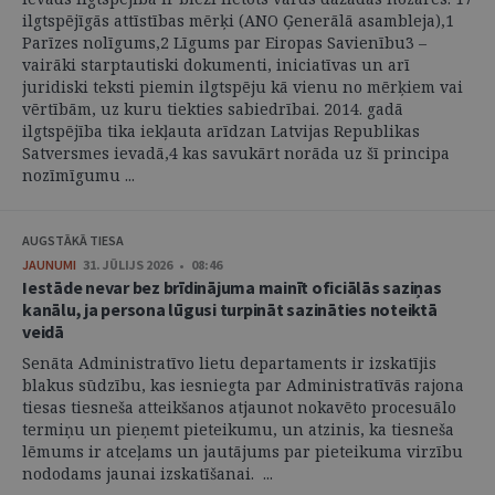
ilgtspējīgās attīstības mērķi (ANO Ģenerālā asambleja),1
Parīzes nolīgums,2 Līgums par Eiropas Savienību3 –
vairāki starptautiski dokumenti, iniciatīvas un arī
juridiski teksti piemin ilgtspēju kā vienu no mērķiem vai
vērtībām, uz kuru tiekties sabiedrībai. 2014. gadā
ilgtspējība tika iekļauta arīdzan Latvijas Republikas
Satversmes ievadā,4 kas savukārt norāda uz šī principa
nozīmīgumu ...
AUGSTĀKĀ TIESA
JAUNUMI
31. JŪLIJS 2026 • 08:46
Iestāde nevar bez brīdinājuma mainīt oficiālās saziņas
kanālu, ja persona lūgusi turpināt sazināties noteiktā
veidā
Senāta Administratīvo lietu departaments ir izskatījis
blakus sūdzību, kas iesniegta par Administratīvās rajona
tiesas tiesneša atteikšanos atjaunot nokavēto procesuālo
termiņu un pieņemt pieteikumu, un atzinis, ka tiesneša
lēmums ir atceļams un jautājums par pieteikuma virzību
nododams jaunai izskatīšanai. ...