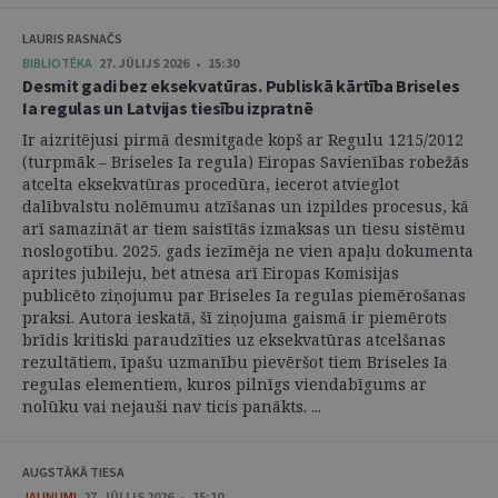
LAURIS RASNAČS
BIBLIOTĒKA
27. JŪLIJS 2026 • 15:30
Desmit gadi bez eksekvatūras. Publiskā kārtība Briseles
Ia regulas un Latvijas tiesību izpratnē
Ir aizritējusi pirmā desmitgade kopš ar Regulu 1215/2012
(turpmāk – Briseles Ia regula) Eiropas Savienības robežās
atcelta eksekvatūras procedūra, iecerot atvieglot
dalībvalstu nolēmumu atzīšanas un izpildes procesus, kā
arī samazināt ar tiem saistītās izmaksas un tiesu sistēmu
noslogotību. 2025. gads iezīmēja ne vien apaļu dokumenta
aprites jubileju, bet atnesa arī Eiropas Komisijas
publicēto ziņojumu par Briseles Ia regulas piemērošanas
praksi. Autora ieskatā, šī ziņojuma gaismā ir piemērots
brīdis kritiski paraudzīties uz eksekvatūras atcelšanas
rezultātiem, īpašu uzmanību pievēršot tiem Briseles Ia
regulas elementiem, kuros pilnīgs viendabīgums ar
nolūku vai nejauši nav ticis panākts. ...
AUGSTĀKĀ TIESA
JAUNUMI
27. JŪLIJS 2026 • 15:10