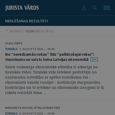
MEKLĒŠANAS REZULTĀTI
"" (
ATRASTI
33296
REZULTĀTI
)
ULDIS CĒRPS
ŽURNĀLS
7. AUGUSTS 2026 • 08:00
No “neredzamās rokas” līdz “palīdzošajai rokai”:
tiesiskums un valsts loma Latvijas ekonomikā
Valsts veiksmīga ekonomiskā attīstība ir atkarīga no
tiesiskās vides. Tiesiskā vide ietekmē patērētāju un
uzņēmumu uzvedību ar spēles noteikumu vai –
ekonomistu valodā runājot – institūciju starpniecību.
Institūcijas un to ietekme uz ekonomisko izaugsmi ir šī
raksta centrālā tēma. ...
MARGARITA VOICIŠA, VITĀLIJS RAKSTIŅŠ
ŽURNĀLS
5. AUGUSTS 2026 • 12:00