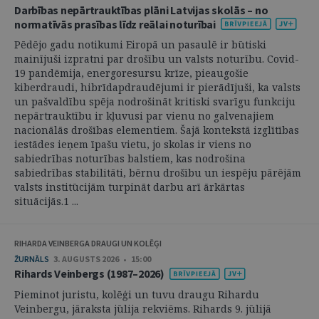
Darbības nepārtrauktības plāni Latvijas skolās – no
normatīvās prasības līdz reālai noturībai
Pēdējo gadu notikumi Eiropā un pasaulē ir būtiski
mainījuši izpratni par drošību un valsts noturību. Covid-
19 pandēmija, energoresursu krīze, pieaugošie
kiberdraudi, hibrīdapdraudējumi ir pierādījuši, ka valsts
un pašvaldību spēja nodrošināt kritiski svarīgu funkciju
nepārtrauktību ir kļuvusi par vienu no galvenajiem
nacionālās drošības elementiem. Šajā kontekstā izglītības
iestādes ieņem īpašu vietu, jo skolas ir viens no
sabiedrības noturības balstiem, kas nodrošina
sabiedrības stabilitāti, bērnu drošību un iespēju pārējām
valsts institūcijām turpināt darbu arī ārkārtas
situācijās.1 ...
RIHARDA VEINBERGA DRAUGI UN KOLĒĢI
ŽURNĀLS
3. AUGUSTS 2026 • 15:00
Rihards Veinbergs (1987–2026)
Pieminot juristu, kolēģi un tuvu draugu Rihardu
Veinbergu, jāraksta jūlija rekviēms. Rihards 9. jūlijā