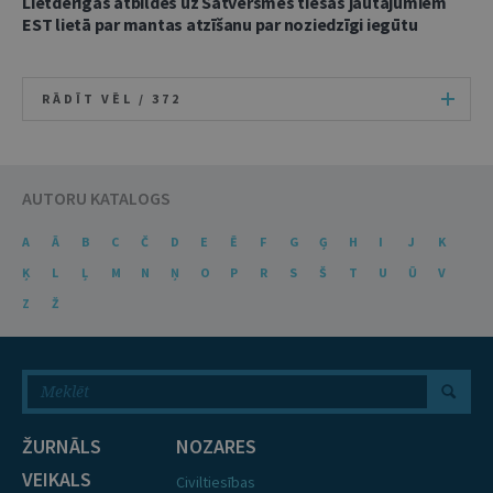
Lietderīgas atbildes uz Satversmes tiesas jautājumiem
EST lietā par mantas atzīšanu par noziedzīgi iegūtu
RĀDĪT VĒL /
372
AUTORU KATALOGS
A
Ā
B
C
Č
D
E
Ē
F
G
Ģ
H
I
J
K
Ķ
L
Ļ
M
N
Ņ
O
P
R
S
Š
T
U
Ū
V
Z
Ž
ŽURNĀLS
NOZARES
VEIKALS
Civiltiesības