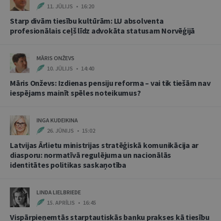
11. JŪLIJS • 16:20
Starp divām tiesību kultūrām: LU absolventa
profesionālais ceļš līdz advokāta statusam Norvēģijā
MĀRIS ONŽEVS
10. JŪLIJS • 14:40
Māris Onževs: Izdienas pensiju reforma – vai tik tiešām nav
iespējams mainīt spēles noteikumus?
INGA KUDEIKINA
26. JŪNIJS • 15:02
Latvijas Ārlietu ministrijas stratēģiskā komunikācija ar
diasporu: normatīvā regulējuma un nacionālās
identitātes politikas saskaņotība
LINDA LIELBRIEDE
15. APRĪLIS • 16:45
Vispārpieņemtās starptautiskās banku prakses kā tiesību