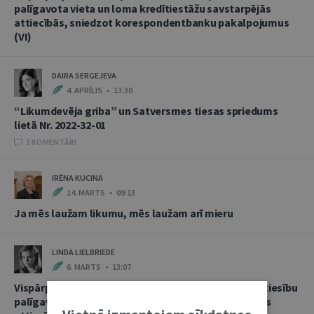
palīgavota vieta un loma kredītiestāžu savstarpējās
attiecībās, sniedzot korespondentbanku pakalpojumus
(VI)
DAIRA SERGEJEVA
4. APRĪLIS • 13:30
“Likumdevēja griba” un Satversmes tiesas spriedums
lietā Nr. 2022-32-01
1 KOMENTĀRI
IRĒNA KUCINA
14. MARTS • 09:13
Ja mēs laužam likumu, mēs laužam arī mieru
LINDA LIELBRIEDE
6. MARTS • 13:07
Vispārpieņemtās starptautiskās banku prakses kā tiesību
palīgavota vieta un loma kredītiestāžu savstarpējās