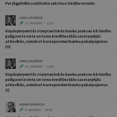
Par jēgpilnību sadzīviska rakstura tiesību normās
LINDA LIELBRIEDE
23. JANVĀRIS • 12:10
Vispārpieņemtās starptautiskās banku prakses kā tiesību
palīgavota vieta un loma kredītiestāžu savstarpējās
attiecībās, sniedzot korespondentbanku pakalpojumus
(II)
LINDA LIELBRIEDE
13. JANVĀRIS • 14:36
Vispārpieņemtās starptautiskās banku prakses kā tiesību
palīgavota vieta un loma kredītiestāžu savstarpējās
attiecībās, sniedzot korespondentbanku pakalpojumus
(I)
VADIMS REINFELDS
9. JANVĀRIS • 16:38