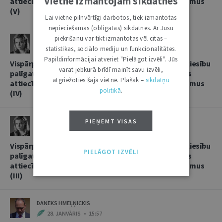
Vietnē izmantojam sīkdatnes
attiecībās, sniedzot korespondentbanku pakalpojumus
(V)
Lai vietne pilnvērtīgi darbotos, tiek izmantotas
nepieciešamās (obligātās) sīkdatnes. Ar Jūsu
piekrišanu var tikt izmantotas vēl citas –
LINDA LIELBRIEDE
statistikas, sociālo mediju un funkcionalitātes.
20. FEBRUĀRIS • 11:13
Papildinformācijai atveriet "Pielāgot izvēli". Jūs
Vispārpieņemtās starptautiskās banku prakses kā tiesību
varat jebkurā brīdī mainīt savu izvēli,
palīgavota vieta un loma kredītiestāžu savstarpējās
atgriežoties šajā vietnē. Plašāk –
sīkdatņu
attiecībās, sniedzot korespondentbanku pakalpojumus
politikā
.
(IV)
LINDA LIELBRIEDE
PIEŅEMT VISAS
4. FEBRUĀRIS • 17:53
Vispārpieņemtās starptautiskās banku prakses kā tiesību
PIELĀGOT IZVĒLI
palīgavota vieta un loma kredītiestāžu savstarpējās
attiecībās, sniedzot korespondentbanku pakalpojumus
(III)
DANEKS HMEĻŅICKIS
28. JANVĀRIS • 15:57