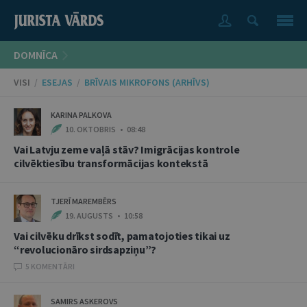
DOMNĪCA
VISI
/
ESEJAS
/
BRĪVAIS MIKROFONS (ARHĪVS)
KARINA PALKOVA
10. OKTOBRIS • 08:48
Vai Latvju zeme vaļā stāv? Imigrācijas kontrole
cilvēktiesību transformācijas kontekstā
TJERĪ MAREMBĒRS
19. AUGUSTS • 10:58
Vai cilvēku drīkst sodīt, pamatojoties tikai uz
“revolucionāro sirdsapziņu”?
5 KOMENTĀRI
SAMIRS ASKEROVS