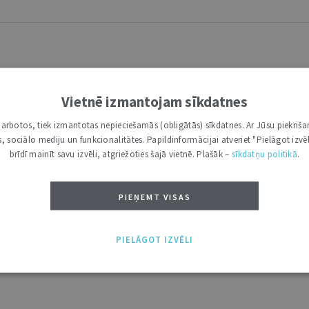
Vietnē izmantojam sīkdatnes
i darbotos, tiek izmantotas nepieciešamās (obligātās) sīkdatnes. Ar Jūsu piekriša
kas, sociālo mediju un funkcionalitātes. Papildinformācijai atveriet "Pielāgot izvēl
brīdī mainīt savu izvēli, atgriežoties šajā vietnē. Plašāk –
sīkdatņu politikā
.
PIEŅEMT VISAS
PIELĀGOT IZVĒLI