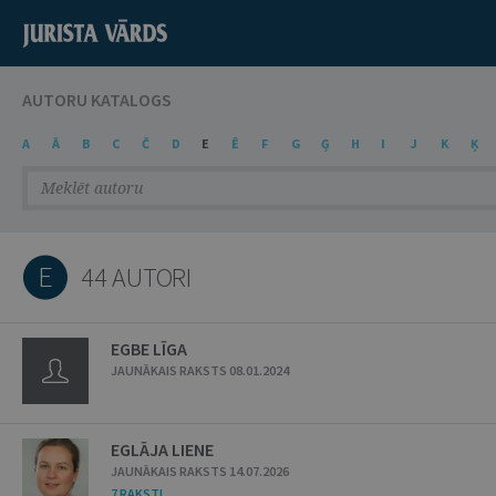
AUTORU KATALOGS
A
Ā
B
C
Č
D
E
Ē
F
G
Ģ
H
I
J
K
Ķ
E
44 AUTORI
EGBE LĪGA
JAUNĀKAIS RAKSTS 08.01.2024
EGLĀJA LIENE
JAUNĀKAIS RAKSTS 14.07.2026
7 RAKSTI