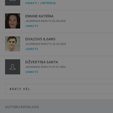
5 RAKSTI
/
1 INTERVIJA
EIMANE KATRĪNA
JAUNĀKAIS RAKSTS 01.04.2025
1 RAKSTS
EIVAZOVS ILGARS
JAUNĀKAIS RAKSTS 22.10.2019
1 RAKSTS
EIŽVERTIŅA SANTA
JAUNĀKAIS RAKSTS 07.07.2015
1 RAKSTS
RĀDĪT VĒL
AUTORU KATALOGS