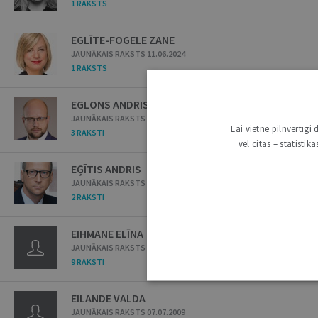
1 RAKSTS
EGLĪTE-FOGELE ZANE
JAUNĀKAIS RAKSTS 11.06.2024
1 RAKSTS
EGLONS ANDRIS
JAUNĀKAIS RAKSTS 14.04.2026
Lai vietne pilnvērtīg
3 RAKSTI
vēl citas – statisti
EĢĪTIS ANDRIS
JAUNĀKAIS RAKSTS 15.03.2016
2 RAKSTI
EIHMANE ELĪNA
JAUNĀKAIS RAKSTS 03.07.2007
9 RAKSTI
EILANDE VALDA
JAUNĀKAIS RAKSTS 07.07.2009