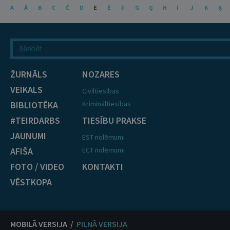
A
Ā
B
C
Č
D
E
Ē
F
G
Ģ
H
I
J
K
Ķ
ŽURNĀLS
NOZARES
VEIKALS
Civiltiesības
BIBLIOTĒKA
Krimināltiesības
#TEIRDARBS
TIESĪBU PRAKSE
JAUNUMI
EST nolēmumi
AFIŠA
ECT nolēmumi
FOTO / VIDEO
KONTAKTI
VĒSTKOPA
MOBILĀ VERSIJA /
PILNĀ VERSIJA