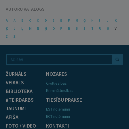
AUTORU KATALOGS
A
Ā
B
C
Č
D
E
Ē
F
G
Ģ
H
I
J
K
Ķ
L
Ļ
M
N
Ņ
O
P
R
S
Š
T
U
Ū
V
Z
Ž
ŽURNĀLS
NOZARES
VEIKALS
Civiltiesības
BIBLIOTĒKA
Krimināltiesības
#TEIRDARBS
TIESĪBU PRAKSE
JAUNUMI
EST nolēmumi
AFIŠA
ECT nolēmumi
FOTO / VIDEO
KONTAKTI