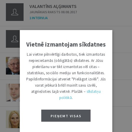
VALANTĪNS AĻĢIMANTS
JAUNĀKAIS RAKSTS 08.08.2017
1 INTERVIJA
VĀLBERGS JĀNIS
JAUNĀKAIS RAKSTS 06.04.2000
Vietnē izmantojam sīkdatnes
1 RAKSTS
Lai vietne pilnvērtīgi darbotos, tiek izmantotas
VALDEMIERS KĀRLIS
nepieciešamās (obligātās) sīkdatnes. Ar Jūsu
JAUNĀKAIS RAKSTS 17.11.2009
piekrišanu var tikt izmantotas vēl citas –
3 RAKSTI
/
2 INTERVIJAS
statistikas, sociālo mediju un funkcionalitātes.
Papildinformācijai atveriet "Pielāgot izvēli". Jūs
varat jebkurā brīdī mainīt savu izvēli,
VALDERŠTEINS ARTŪRS
atgriežoties šajā vietnē. Plašāk –
sīkdatņu
JAUNĀKAIS RAKSTS 16.08.2022
politikā
.
1 RAKSTS
VALDHEIMA MARTA ELĪZA
PIEŅEMT VISAS
JAUNĀKAIS RAKSTS 06.10.2020
2 RAKSTI