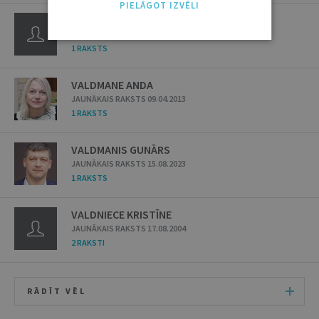
PIELĀGOT IZVĒLI
VALDIS PAVLIŅŠ
JAUNĀKAIS RAKSTS 01.02.1996
1 RAKSTS
VALDMANE ANDA
JAUNĀKAIS RAKSTS 09.04.2013
1 RAKSTS
VALDMANIS GUNĀRS
JAUNĀKAIS RAKSTS 15.08.2023
1 RAKSTS
VALDNIECE KRISTĪNE
JAUNĀKAIS RAKSTS 17.08.2004
2 RAKSTI
RĀDĪT VĒL