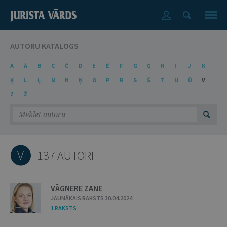
AUTORU KATALOGS
A
Ā
B
C
Č
D
E
Ē
F
G
Ģ
H
I
J
K
Ķ
L
Ļ
M
N
Ņ
O
P
R
S
Š
T
U
Ū
V
Z
Ž
V
137 AUTORI
VĀGNERE ZANE
JAUNĀKAIS RAKSTS 30.04.2024
1 RAKSTS