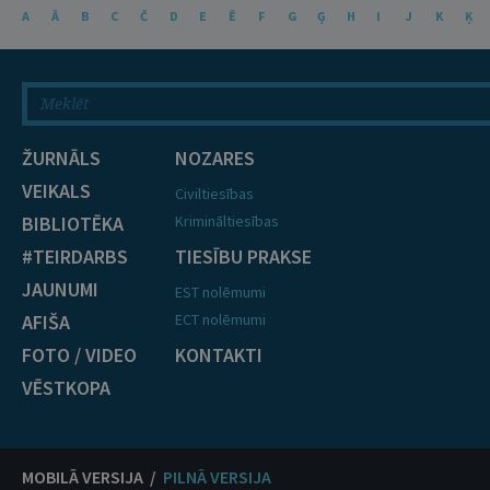
A
Ā
B
C
Č
D
E
Ē
F
G
Ģ
H
I
J
K
Ķ
ŽURNĀLS
NOZARES
VEIKALS
Civiltiesības
BIBLIOTĒKA
Krimināltiesības
#TEIRDARBS
TIESĪBU PRAKSE
JAUNUMI
EST nolēmumi
AFIŠA
ECT nolēmumi
FOTO / VIDEO
KONTAKTI
VĒSTKOPA
MOBILĀ VERSIJA /
PILNĀ VERSIJA