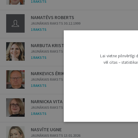
1 RAKSTS
NAMATĒVS ROBERTS
JAUNĀKAIS RAKSTS 30.12.1999
1 RAKSTS
NARBUTA KRISTA
JAUNĀKAIS RAKSTS 02.09.2025
Lai vietne pilnvērtīg
1 RAKSTS
vēl citas – statisti
NARKEVICS ĒRIKS
JAUNĀKAIS RAKSTS 14.04.2026
1 RAKSTS
NARNICKA VITA
JAUNĀKAIS RAKSTS 26.11.2024
1 RAKSTS
NASVĪTE UGNE
JAUNĀKAIS RAKSTS 13.01.2026