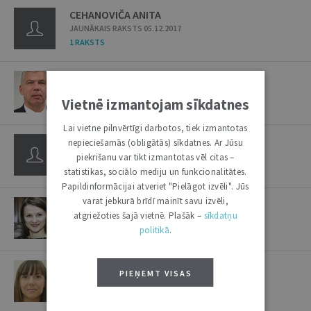
CEHANOVIČA ANITA
JAUNĀKAIS RAKSTS 05.12.2017
1 RAKSTS
CEIPE EDIJS
JAUNĀKAIS RAKSTS 05.12.2019
Vietnē izmantojam sīkdatnes
1 ESEJA
Lai vietne pilnvērtīgi darbotos, tiek izmantotas
CEKULIŅŠ ARTŪRS
nepieciešamās (obligātās) sīkdatnes. Ar Jūsu
JAUNĀKAIS RAKSTS 14.02.2017
piekrišanu var tikt izmantotas vēl citas –
1 RAKSTS
statistikas, sociālo mediju un funkcionalitātes.
Papildinformācijai atveriet "Pielāgot izvēli". Jūs
varat jebkurā brīdī mainīt savu izvēli,
CELMA DAINA
atgriežoties šajā vietnē. Plašāk –
sīkdatņu
JAUNĀKAIS RAKSTS 27.12.2011
politikā
.
1 RAKSTS
CELMA EVIJA
PIEŅEMT VISAS
JAUNĀKAIS RAKSTS 06.10.2020
1 RAKSTS