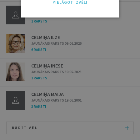
PIELĀGOT IZVĒLI
CELMA SILGA
JAUNĀKAIS RAKSTS 28.08.2012
1 RAKSTS
CELMIŅA ILZE
JAUNĀKAIS RAKSTS 09.06.2026
6 RAKSTI
CELMIŅA INESE
JAUNĀKAIS RAKSTS 30.05.2023
1 RAKSTS
CELMIŅA MAIJA
JAUNĀKAIS RAKSTS 19.06.2001
3 RAKSTI
RĀDĪT VĒL