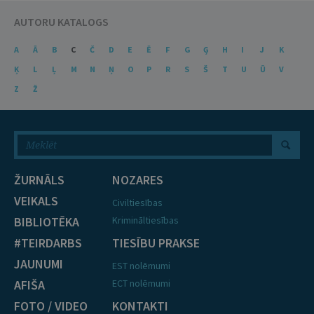
AUTORU KATALOGS
A
Ā
B
C
Č
D
E
Ē
F
G
Ģ
H
I
J
K
Ķ
L
Ļ
M
N
Ņ
O
P
R
S
Š
T
U
Ū
V
Z
Ž
ŽURNĀLS
NOZARES
VEIKALS
Civiltiesības
BIBLIOTĒKA
Krimināltiesības
#TEIRDARBS
TIESĪBU PRAKSE
JAUNUMI
EST nolēmumi
AFIŠA
ECT nolēmumi
FOTO / VIDEO
KONTAKTI