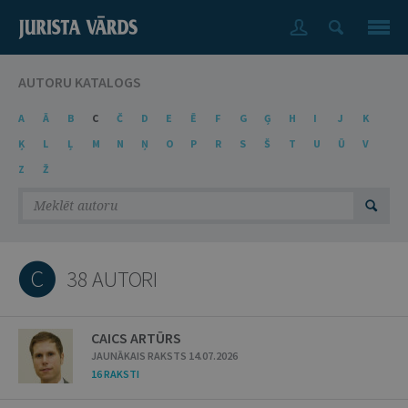
AUTORU KATALOGS
A
Ā
B
C
Č
D
E
Ē
F
G
Ģ
H
I
J
K
Ķ
L
Ļ
M
N
Ņ
O
P
R
S
Š
T
U
Ū
V
Z
Ž
C
38 AUTORI
CAICS ARTŪRS
JAUNĀKAIS RAKSTS 14.07.2026
16 RAKSTI