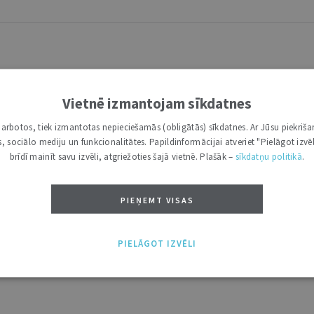
Vietnē izmantojam sīkdatnes
i darbotos, tiek izmantotas nepieciešamās (obligātās) sīkdatnes. Ar Jūsu piekriša
kas, sociālo mediju un funkcionalitātes. Papildinformācijai atveriet "Pielāgot izvēl
brīdī mainīt savu izvēli, atgriežoties šajā vietnē. Plašāk –
sīkdatņu politikā
.
PIEŅEMT VISAS
PIELĀGOT IZVĒLI