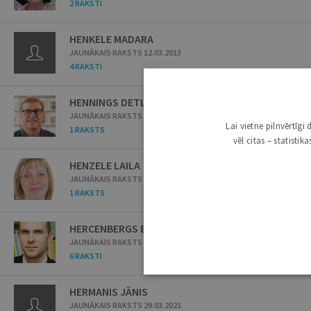
2 RAKSTI
HENKELE MADARA
JAUNĀKAIS RAKSTS 12.03.2013
4 RAKSTI
HENNINGS DETLEFS
JAUNĀKAIS RAKSTS 01.08.2023
Lai vietne pilnvērtīg
1 RAKSTS
vēl citas – statisti
HENZELE LAILA
JAUNĀKAIS RAKSTS 16.06.2020
1 RAKSTS
HERCENBERGS EDGARS
JAUNĀKAIS RAKSTS 12.05.2015
6 RAKSTI
HERMANIS JĀNIS
JAUNĀKAIS RAKSTS 29.03.2021