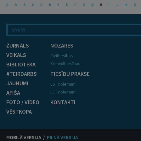
A
Ā
B
C
Č
D
E
Ē
F
G
Ģ
H
I
J
K
Ķ
ŽURNĀLS
NOZARES
VEIKALS
Civiltiesības
BIBLIOTĒKA
Krimināltiesības
#TEIRDARBS
TIESĪBU PRAKSE
JAUNUMI
EST nolēmumi
AFIŠA
ECT nolēmumi
FOTO / VIDEO
KONTAKTI
VĒSTKOPA
MOBILĀ VERSIJA /
PILNĀ VERSIJA