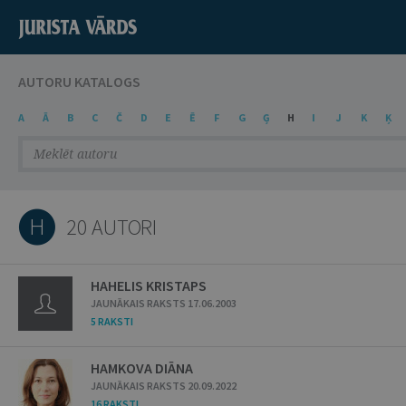
AUTORU KATALOGS
A
Ā
B
C
Č
D
E
Ē
F
G
Ģ
H
I
J
K
Ķ
H
20 AUTORI
HAHELIS KRISTAPS
JAUNĀKAIS RAKSTS 17.06.2003
5 RAKSTI
HAMKOVA DIĀNA
JAUNĀKAIS RAKSTS 20.09.2022
16 RAKSTI