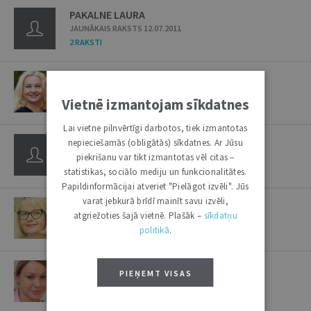
PAKALNE LAURA
JAUNĀKAIS RAKSTS 12.07.2011
2 RAKSTI
PAKĀRKLE KRISTĪNE
JAUNĀKAIS RAKSTS 22.10.2024
Vietnē izmantojam sīkdatnes
4 RAKSTI
Lai vietne pilnvērtīgi darbotos, tiek izmantotas
PAKLONE INESE
nepieciešamās (obligātās) sīkdatnes. Ar Jūsu
JAUNĀKAIS RAKSTS 04.05.2000
piekrišanu var tikt izmantotas vēl citas –
1 RAKSTS
statistikas, sociālo mediju un funkcionalitātes.
Papildinformācijai atveriet "Pielāgot izvēli". Jūs
varat jebkurā brīdī mainīt savu izvēli,
PALČEJA EVIJA
atgriežoties šajā vietnē. Plašāk –
sīkdatņu
JAUNĀKAIS RAKSTS 21.08.2018
politikā
.
1 RAKSTS
PALČEVSKA DAGNIJA
PIEŅEMT VISAS
JAUNĀKAIS RAKSTS 01.12.2020
7 RAKSTI