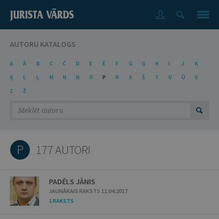
AUTORU KATALOGS
A
Ā
B
C
Č
D
E
Ē
F
G
Ģ
H
I
J
K
Ķ
L
Ļ
M
N
Ņ
O
P
R
S
Š
T
U
Ū
V
Z
Ž
P
177 AUTORI
PADĒLS JĀNIS
JAUNĀKAIS RAKSTS 11.04.2017
1 RAKSTS