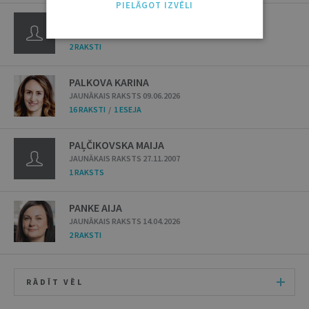
PIELĀGOT IZVĒLI
PALEPS KĀRLIS
JAUNĀKAIS RAKSTS 17.11.1999
2 RAKSTI
PALKOVA KARINA
JAUNĀKAIS RAKSTS 09.06.2026
16 RAKSTI
/
1 ESEJA
PAĻČIKOVSKA MAIJA
JAUNĀKAIS RAKSTS 27.11.2007
1 RAKSTS
PANKE AIJA
JAUNĀKAIS RAKSTS 14.04.2026
2 RAKSTI
RĀDĪT VĒL