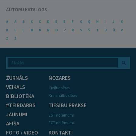
AUTORU KATALOGS
A
Ā
B
C
Č
D
E
Ē
F
G
Ģ
H
I
J
K
Ķ
L
Ļ
M
N
Ņ
O
P
R
S
Š
T
U
Ū
V
Z
Ž
ŽURNĀLS
NOZARES
VEIKALS
Civiltiesības
BIBLIOTĒKA
Krimināltiesības
#TEIRDARBS
TIESĪBU PRAKSE
JAUNUMI
EST nolēmumi
AFIŠA
ECT nolēmumi
FOTO / VIDEO
KONTAKTI