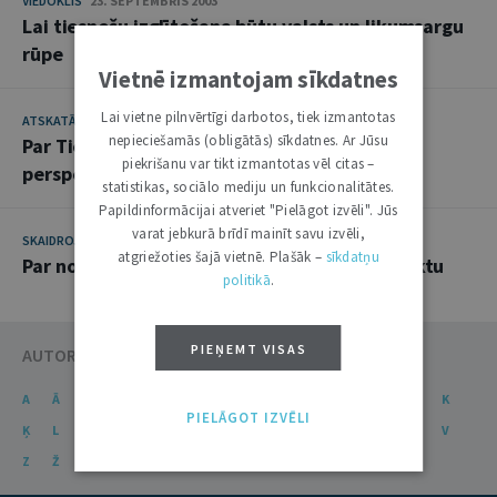
VIEDOKLIS
23. SEPTEMBRIS 2003
Lai tiesnešu izglītošana būtu valsts un likumsargu
rūpe
Vietnē izmantojam sīkdatnes
Lai vietne pilnvērtīgi darbotos, tiek izmantotas
ATSKATĀ UN DARBĪBĀ
29. APRĪLIS 2003
nepieciešamās (obligātās) sīkdatnes. Ar Jūsu
Par Tiesnešu mācību centra statusu un
piekrišanu var tikt izmantotas vēl citas –
perspektīvām
statistikas, sociālo mediju un funkcionalitātes.
Papildinformācijai atveriet "Pielāgot izvēli". Jūs
varat jebkurā brīdī mainīt savu izvēli,
SKAIDROJUMI. VIEDOKĻI
13. FEBRUĀRIS 2001
atgriežoties šajā vietnē. Plašāk –
sīkdatņu
Par noraidīto Kriminālprocesa kodeksa projektu
politikā
.
PIEŅEMT VISAS
AUTORU KATALOGS
A
Ā
B
C
Č
D
E
Ē
F
G
Ģ
H
I
J
K
PIELĀGOT IZVĒLI
Ķ
L
Ļ
M
N
Ņ
O
P
R
S
Š
T
U
Ū
V
Z
Ž