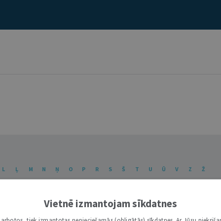
L
Ļ
M
N
Ņ
O
P
R
S
Š
T
U
Ū
V
Z
Ž
Vietnē izmantojam sīkdatnes
i darbotos, tiek izmantotas nepieciešamās (obligātās) sīkdatnes. Ar Jūsu piekriša