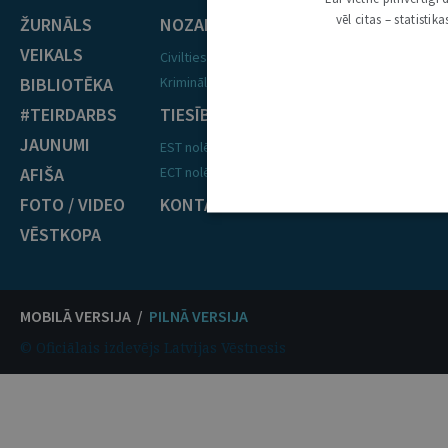
vēl citas – statisti
ŽURNĀLS
NOZARES
VEIKALS
Civiltiesības
BIBLIOTĒKA
Krimināltiesības
#TEIRDARBS
TIESĪBU PRAKSE
JAUNUMI
EST nolēmumi
AFIŠA
ECT nolēmumi
FOTO / VIDEO
KONTAKTI
VĒSTKOPA
MOBILĀ VERSIJA /
PILNĀ VERSIJA
© Oficiālais izdevējs Latvijas Vēstnesis