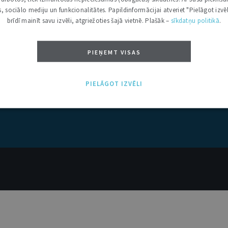
kas, sociālo mediju un funkcionalitātes. Papildinformācijai atveriet "Pielāgot izvēl
brīdī mainīt savu izvēli, atgriežoties šajā vietnē. Plašāk –
sīkdatņu politikā
.
PIEŅEMT VISAS
PIELĀGOT IZVĒLI