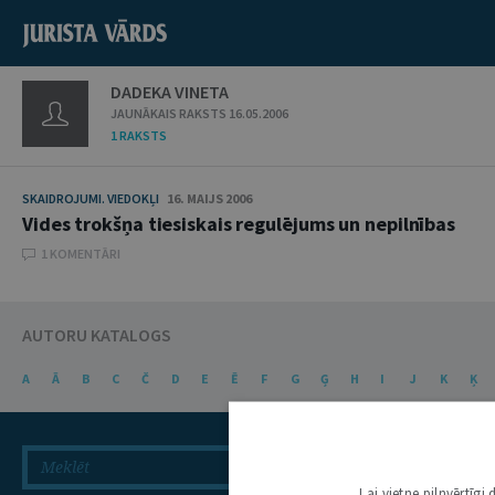
DADEKA VINETA
JAUNĀKAIS RAKSTS 16.05.2006
1 RAKSTS
SKAIDROJUMI. VIEDOKĻI
16. MAIJS 2006
Vides trokšņa tiesiskais regulējums un nepilnības
1 KOMENTĀRI
AUTORU KATALOGS
A
Ā
B
C
Č
D
E
Ē
F
G
Ģ
H
I
J
K
Ķ
Lai vietne pilnvērtīg