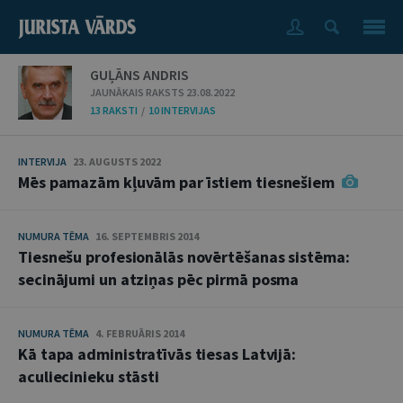
GUĻĀNS ANDRIS
JAUNĀKAIS RAKSTS 23.08.2022
13 RAKSTI
/
10 INTERVIJAS
INTERVIJA
23. AUGUSTS 2022
Mēs pamazām kļuvām par īstiem tiesnešiem
NUMURA TĒMA
16. SEPTEMBRIS 2014
Tiesnešu profesionālās novērtēšanas sistēma:
secinājumi un atziņas pēc pirmā posma
NUMURA TĒMA
4. FEBRUĀRIS 2014
Kā tapa administratīvās tiesas Latvijā:
aculiecinieku stāsti