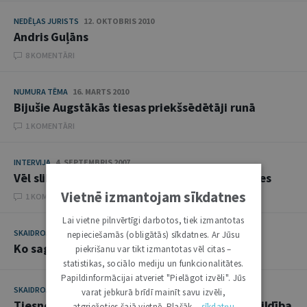
NEDĒĻAS JURISTS
12. OKTOBRIS 2010
Andris Guļāns
8 KOMENTĀRI
NUMURA TĒMA
16. MARTS 2010
Bijušie Augstākās tiesas priekšsēdētāji runā
1 KOMENTĀRI
INTERVIJA
4. SEPTEMBRIS 2007
Vēl sliktāk būs tad, ja šobrīd nekas nemainīsies
Vietnē izmantojam sīkdatnes
1 KOMENTĀRI
Lai vietne pilnvērtīgi darbotos, tiek izmantotas
SKAIDROJUMI. VIEDOKĻI
6. MARTS 2007
nepieciešamās (obligātās) sīkdatnes. Ar Jūsu
Ko sagaidām no pirmā tiesībsarga
piekrišanu var tikt izmantotas vēl citas –
statistikas, sociālo mediju un funkcionalitātes.
Papildinformācijai atveriet "Pielāgot izvēli". Jūs
SKAIDROJUMI. VIEDOKĻI
4. JŪLIJS 2006
varat jebkurā brīdī mainīt savu izvēli,
Tiesnešu un advokātu ētika, uzvedība un atbildība
atgriežoties šajā vietnē. Plašāk –
sīkdatņu