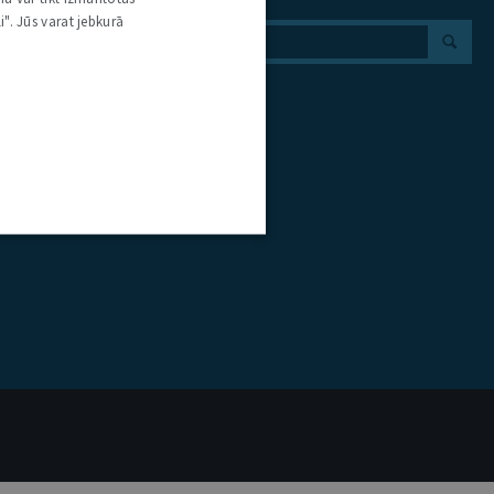
i". Jūs varat jebkurā