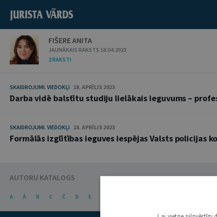
FIŠERE ANITA
JAUNĀKAIS RAKSTS 18.04.2023
2 RAKSTI
SKAIDROJUMI. VIEDOKĻI
18. APRĪLIS 2023
Darba vidē balstītu studiju lielākais ieguvums – profe
SKAIDROJUMI. VIEDOKĻI
18. APRĪLIS 2023
Formālās izglītības ieguves iespējas Valsts policijas k
AUTORU KATALOGS
A
Ā
B
C
Č
D
E
Ē
F
G
Ģ
H
I
J
K
Ķ
Lai vietne pilnvērtīg