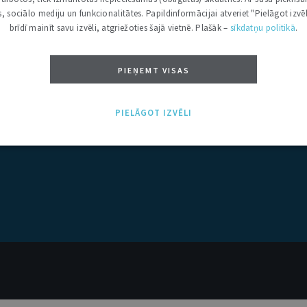
kas, sociālo mediju un funkcionalitātes. Papildinformācijai atveriet "Pielāgot izvēl
brīdī mainīt savu izvēli, atgriežoties šajā vietnē. Plašāk –
sīkdatņu politikā
.
PIEŅEMT VISAS
PIELĀGOT IZVĒLI