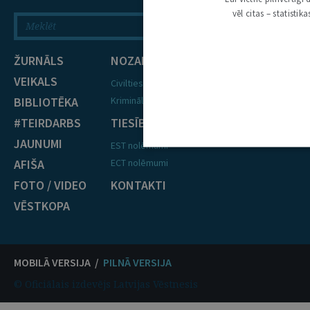
vēl citas – statisti
ŽURNĀLS
NOZARES
VEIKALS
Civiltiesības
BIBLIOTĒKA
Krimināltiesības
#TEIRDARBS
TIESĪBU PRAKSE
JAUNUMI
EST nolēmumi
AFIŠA
ECT nolēmumi
FOTO / VIDEO
KONTAKTI
VĒSTKOPA
MOBILĀ VERSIJA /
PILNĀ VERSIJA
© Oficiālais izdevējs Latvijas Vēstnesis