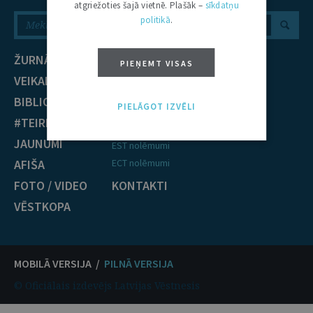
atgriežoties šajā vietnē. Plašāk –
sīkdatņu
politikā
.
ŽURNĀLS
NOZARES
PIEŅEMT VISAS
VEIKALS
Civiltiesības
BIBLIOTĒKA
Krimināltiesības
PIELĀGOT IZVĒLI
#TEIRDARBS
TIESĪBU PRAKSE
JAUNUMI
EST nolēmumi
AFIŠA
ECT nolēmumi
FOTO / VIDEO
KONTAKTI
VĒSTKOPA
MOBILĀ VERSIJA /
PILNĀ VERSIJA
© Oficiālais izdevējs Latvijas Vēstnesis