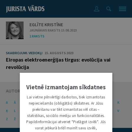
EGLĪTE KRISTĪNE
JAUNĀKAIS RAKSTS 15.08.2023
1 RAKSTS
SKAIDROJUMI. VIEDOKĻI
15. AUGUSTS 2023
Eiropas elektroenerģijas tirgus: evolūcija vai
revolūcija
Vietnē izmantojam sīkdatnes
AUTORU KATALOGS
Lai vietne pilnvērtīgi darbotos, tiek izmantotas
A
Ā
B
C
Č
D
E
Ē
F
G
Ģ
H
I
J
K
nepieciešamās (obligātās) sīkdatnes. Ar Jūsu
piekrišanu var tikt izmantotas vēl citas –
Ķ
L
Ļ
M
N
Ņ
O
P
R
S
Š
T
U
Ū
V
statistikas, sociālo mediju un funkcionalitātes.
Z
Ž
Papildinformācijai atveriet "Pielāgot izvēli". Jūs
varat jebkurā brīdī mainīt savu izvēli,