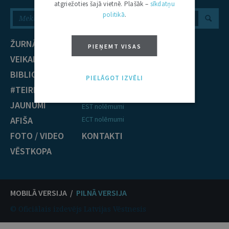
atgriežoties šajā vietnē. Plašāk –
sīkdatņu
politikā
.
ŽURNĀLS
NOZARES
PIEŅEMT VISAS
VEIKALS
Civiltiesības
BIBLIOTĒKA
Krimināltiesības
PIELĀGOT IZVĒLI
#TEIRDARBS
TIESĪBU PRAKSE
JAUNUMI
EST nolēmumi
AFIŠA
ECT nolēmumi
FOTO / VIDEO
KONTAKTI
VĒSTKOPA
MOBILĀ VERSIJA /
PILNĀ VERSIJA
© Oficiālais izdevējs Latvijas Vēstnesis