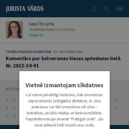
GAILĪTE GITA
JAUNĀKAIS RAKSTS 31.10.2023
1 RAKSTS
TIESĪBU PRAKSES KOMENTĀRI
31. OKTOBRIS 2023
Komentārs par Satversmes tiesas spriedumu lietā
Nr. 2022-34-01
Vietnē izmantojam sīkdatnes
AUTORU KATALOGS
Lai vietne pilnvērtīgi darbotos, tiek izmantotas
A
Ā
B
C
Č
D
E
Ē
F
G
Ģ
H
I
J
K
nepieciešamās (obligātās) sīkdatnes. Ar Jūsu
piekrišanu var tikt izmantotas vēl citas –
Ķ
L
Ļ
M
N
Ņ
O
P
R
S
Š
T
U
Ū
V
statistikas, sociālo mediju un funkcionalitātes.
Z
Ž
Papildinformācijai atveriet "Pielāgot izvēli". Jūs
varat jebkurā brīdī mainīt savu izvēli,