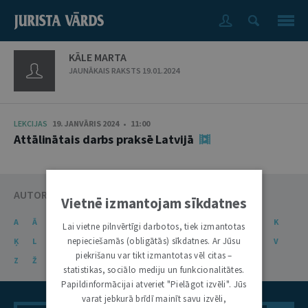
KĀLE MARTA
JAUNĀKAIS RAKSTS 19.01.2024
LEKCIJAS
19. JANVĀRIS 2024 • 11:00
Attālinātais darbs praksē Latvijā
AUTORU KATALOGS
Vietnē izmantojam sīkdatnes
A
Ā
B
C
Č
D
E
Ē
F
G
Ģ
H
I
J
K
Lai vietne pilnvērtīgi darbotos, tiek izmantotas
nepieciešamās (obligātās) sīkdatnes. Ar Jūsu
Ķ
L
Ļ
M
N
Ņ
O
P
R
S
Š
T
U
Ū
V
piekrišanu var tikt izmantotas vēl citas –
Z
Ž
statistikas, sociālo mediju un funkcionalitātes.
Papildinformācijai atveriet "Pielāgot izvēli". Jūs
varat jebkurā brīdī mainīt savu izvēli,