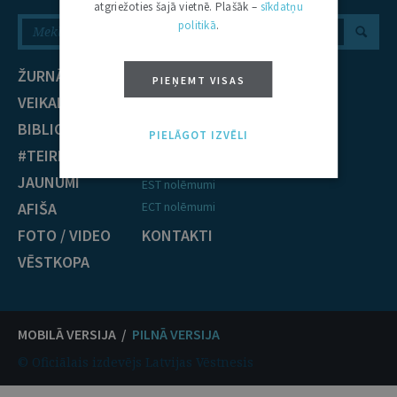
atgriežoties šajā vietnē. Plašāk –
sīkdatņu
politikā
.
ŽURNĀLS
NOZARES
PIEŅEMT VISAS
VEIKALS
Civiltiesības
BIBLIOTĒKA
Krimināltiesības
PIELĀGOT IZVĒLI
#TEIRDARBS
TIESĪBU PRAKSE
JAUNUMI
EST nolēmumi
AFIŠA
ECT nolēmumi
FOTO / VIDEO
KONTAKTI
VĒSTKOPA
MOBILĀ VERSIJA /
PILNĀ VERSIJA
© Oficiālais izdevējs Latvijas Vēstnesis