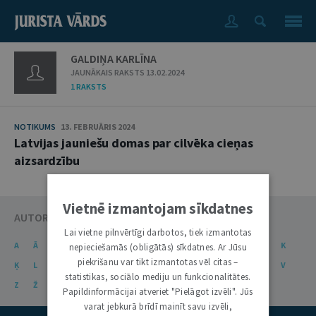
GALDIŅA KARLĪNA
JAUNĀKAIS RAKSTS 13.02.2024
1 RAKSTS
NOTIKUMS
13. FEBRUĀRIS 2024
Latvijas jauniešu domas par cilvēka cieņas
aizsardzību
Vietnē izmantojam sīkdatnes
AUTORU KATALOGS
Lai vietne pilnvērtīgi darbotos, tiek izmantotas
A
Ā
B
C
Č
D
E
Ē
F
G
Ģ
H
I
J
K
nepieciešamās (obligātās) sīkdatnes. Ar Jūsu
piekrišanu var tikt izmantotas vēl citas –
Ķ
L
Ļ
M
N
Ņ
O
P
R
S
Š
T
U
Ū
V
statistikas, sociālo mediju un funkcionalitātes.
Z
Ž
Papildinformācijai atveriet "Pielāgot izvēli". Jūs
varat jebkurā brīdī mainīt savu izvēli,