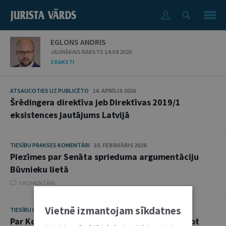
EGLONS ANDRIS
JAUNĀKAIS RAKSTS 14.04.2026
3 RAKSTI
ATSAUCOTIES UZ PUBLICĒTO
14. APRĪLIS 2026
Šrēdingera direktīva jeb Direktīvas 2019/1
eksistences jautājums Latvijā
TIESĪBU PRAKSES KOMENTĀRI
10. FEBRUĀRIS 2026
Piezīmes par Senāta sprieduma argumentāciju
Būvnieku lietā
3 KOMENTĀRI
Vietnē izmantojam sīkdatnes
TIESĪBU PRAKSES KOMENTĀRI
5. MARTS 2024
Par Konkurences padomes pilnvarām, meklējot