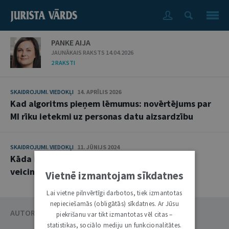
PANKE AIJA
JAUNĀKAIS RAKSTS 14.04.2026
2 RAKSTI
SKAIDROJUMI. VIEDOKĻI
14. APRĪLIS 2026
Kad algoritms pieņem lēmumus: novērtējums par
MI rīku ietekmi uz personas datu aizsardzību
SKAIDROJUMI. VIEDOKĻI
11. JŪNIJS 2024
Kāda ir padomes loma ilgtspējas jautājumu
veicināšanā
Vietnē izmantojam sīkdatnes
Lai vietne pilnvērtīgi darbotos, tiek izmantotas
nepieciešamās (obligātās) sīkdatnes. Ar Jūsu
AUTORU KATALOGS
piekrišanu var tikt izmantotas vēl citas –
statistikas, sociālo mediju un funkcionalitātes.