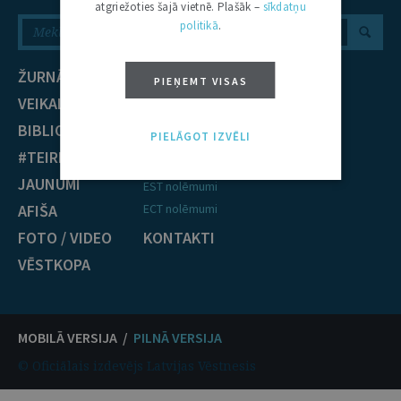
atgriežoties šajā vietnē. Plašāk –
sīkdatņu
politikā
.
ŽURNĀLS
NOZARES
PIEŅEMT VISAS
VEIKALS
Civiltiesības
BIBLIOTĒKA
Krimināltiesības
PIELĀGOT IZVĒLI
#TEIRDARBS
TIESĪBU PRAKSE
JAUNUMI
EST nolēmumi
AFIŠA
ECT nolēmumi
FOTO / VIDEO
KONTAKTI
VĒSTKOPA
MOBILĀ VERSIJA /
PILNĀ VERSIJA
© Oficiālais izdevējs Latvijas Vēstnesis