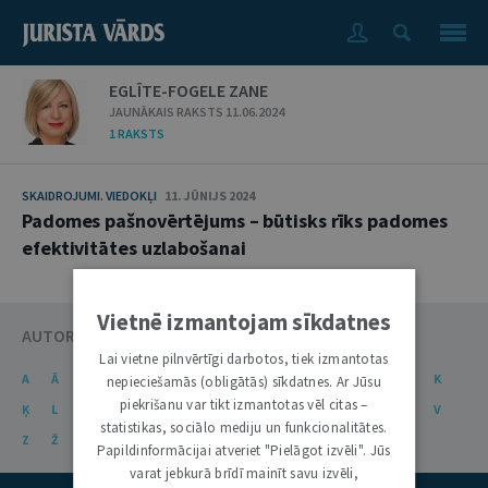
EGLĪTE-FOGELE ZANE
JAUNĀKAIS RAKSTS 11.06.2024
1 RAKSTS
SKAIDROJUMI. VIEDOKĻI
11. JŪNIJS 2024
Padomes pašnovērtējums – būtisks rīks padomes
efektivitātes uzlabošanai
Vietnē izmantojam sīkdatnes
AUTORU KATALOGS
Lai vietne pilnvērtīgi darbotos, tiek izmantotas
A
Ā
B
C
Č
D
E
Ē
F
G
Ģ
H
I
J
K
nepieciešamās (obligātās) sīkdatnes. Ar Jūsu
piekrišanu var tikt izmantotas vēl citas –
Ķ
L
Ļ
M
N
Ņ
O
P
R
S
Š
T
U
Ū
V
statistikas, sociālo mediju un funkcionalitātes.
Z
Ž
Papildinformācijai atveriet "Pielāgot izvēli". Jūs
varat jebkurā brīdī mainīt savu izvēli,