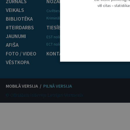
ŽURNĀLS
NOZARES
vēl citas – statisti
VEIKALS
Civiltiesības
BIBLIOTĒKA
Krimināltiesības
#TEIRDARBS
TIESĪBU PRAKSE
JAUNUMI
EST nolēmumi
AFIŠA
ECT nolēmumi
FOTO / VIDEO
KONTAKTI
VĒSTKOPA
MOBILĀ VERSIJA /
PILNĀ VERSIJA
© Oficiālais izdevējs Latvijas Vēstnesis