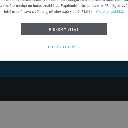
kas, sociālo mediju un funkcionalitātes. Papildinformācijai atveriet "Pielāgot izvēl
brīdī mainīt savu izvēli, atgriežoties šajā vietnē. Plašāk –
sīkdatņu politikā
.
PIEŅEMT VISAS
PIELĀGOT IZVĒLI