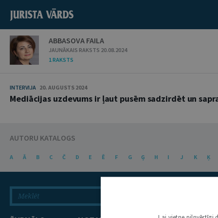
ABBASOVA FAILA
JAUNĀKAIS RAKSTS 20.08.2024
1 RAKSTS
INTERVIJA
20. AUGUSTS 2024
Mediācijas uzdevums ir ļaut pusēm sadzirdēt un sapra
AUTORU KATALOGS
A
Ā
B
C
Č
D
E
Ē
F
G
Ģ
H
I
J
K
Ķ
Lai vietne pilnvērtīg