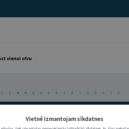
st vienai otru
L
Ļ
M
N
Ņ
O
P
R
S
Š
T
U
Ū
V
Z
Ž
Vietnē izmantojam sīkdatnes
i darbotos, tiek izmantotas nepieciešamās (obligātās) sīkdatnes. Ar Jūsu piekriša