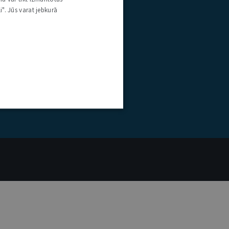
i". Jūs varat jebkurā