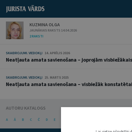
KUZMINA OLGA
JAUNĀKAIS RAKSTS 14.04.2026
2 RAKSTI
SKAIDROJUMI. VIEDOKĻI
14. APRĪLIS 2026
Neatļauta amata savienošana – joprojām visbiežākai
SKAIDROJUMI. VIEDOKĻI
25. MARTS 2025
Neatļauta amata savienošana – visbiežāk konstatēta
AUTORU KATALOGS
A
Ā
B
C
Č
D
E
Ē
F
G
Ģ
H
I
J
K
Ķ
Lai vietne pilnvērtīg