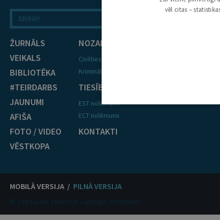
vēl citas – statisti
ŽURNĀLS
NOZARES
VEIKALS
Civiltiesības
BIBLIOTĒKA
Krimināltiesības
#TEIRDARBS
TIESĪBU PRAKSE
JAUNUMI
EST nolēmumi
AFIŠA
ECT nolēmumi
FOTO / VIDEO
KONTAKTI
VĒSTKOPA
MOBILĀ VERSIJA /
PILNĀ VERSIJA
© Oficiālais izdevējs Latvijas Vēstnesis