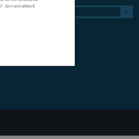
i". Jūs varat jebkurā