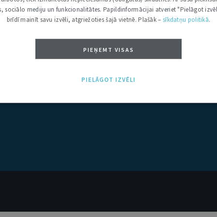
kas, sociālo mediju un funkcionalitātes. Papildinformācijai atveriet "Pielāgot izvēl
brīdī mainīt savu izvēli, atgriežoties šajā vietnē. Plašāk –
sīkdatņu politikā
.
PIEŅEMT VISAS
PIELĀGOT IZVĒLI