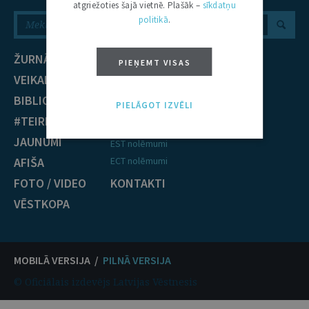
atgriežoties šajā vietnē. Plašāk –
sīkdatņu
politikā
.
ŽURNĀLS
NOZARES
PIEŅEMT VISAS
VEIKALS
Civiltiesības
BIBLIOTĒKA
Krimināltiesības
PIELĀGOT IZVĒLI
#TEIRDARBS
TIESĪBU PRAKSE
JAUNUMI
EST nolēmumi
AFIŠA
ECT nolēmumi
FOTO / VIDEO
KONTAKTI
VĒSTKOPA
MOBILĀ VERSIJA /
PILNĀ VERSIJA
© Oficiālais izdevējs Latvijas Vēstnesis