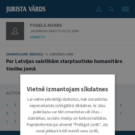
FOGELS AIVARS
JAUNĀKAIS RAKSTS 05.01.1996
1 RAKSTS
SKAIDROJUMI. VIEDOKĻI
5. JANVĀRIS 1996
Par Latvijas saistībām starptautisko humanitāro
tiesību jomā
Vietnē izmantojam sīkdatnes
AUTORU KATALOGS
Lai vietne pilnvērtīgi darbotos, tiek izmantotas
A
Ā
B
C
Č
D
E
Ē
F
G
Ģ
H
I
J
K
nepieciešamās (obligātās) sīkdatnes. Ar Jūsu
piekrišanu var tikt izmantotas vēl citas –
Ķ
L
Ļ
M
N
Ņ
O
P
R
S
Š
T
U
Ū
V
statistikas, sociālo mediju un funkcionalitātes.
Z
Ž
Papildinformācijai atveriet "Pielāgot izvēli". Jūs
varat jebkurā brīdī mainīt savu izvēli,