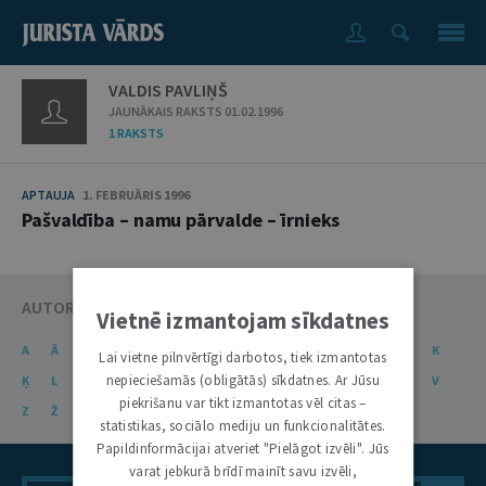
VALDIS PAVLIŅŠ
JAUNĀKAIS RAKSTS 01.02.1996
1 RAKSTS
APTAUJA
1. FEBRUĀRIS 1996
Pašvaldība – namu pārvalde – īrnieks
AUTORU KATALOGS
Vietnē izmantojam sīkdatnes
A
Ā
B
C
Č
D
E
Ē
F
G
Ģ
H
I
J
K
Lai vietne pilnvērtīgi darbotos, tiek izmantotas
nepieciešamās (obligātās) sīkdatnes. Ar Jūsu
Ķ
L
Ļ
M
N
Ņ
O
P
R
S
Š
T
U
Ū
V
piekrišanu var tikt izmantotas vēl citas –
Z
Ž
statistikas, sociālo mediju un funkcionalitātes.
Papildinformācijai atveriet "Pielāgot izvēli". Jūs
varat jebkurā brīdī mainīt savu izvēli,