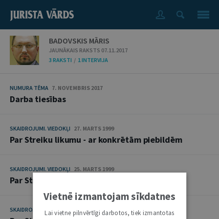
BADOVSKIS MĀRIS
JAUNĀKAIS RAKSTS 07.11.2017
3 RAKSTI
/
1 INTERVIJA
NUMURA TĒMA
7. NOVEMBRIS 2017
Darba tiesības
SKAIDROJUMI. VIEDOKĻI
27. MARTS 1999
Par Streiku likumu - ar konkrētām piebildēm
SKAIDROJUMI. VIEDOKĻI
25. MARTS 1999
Par Streiku likumu - ar konkrētām piebildēm
Vietnē izmantojam sīkdatnes
SKAIDROJUMI. VIEDOKĻI
18. MARTS 1999
Lai vietne pilnvērtīgi darbotos, tiek izmantotas