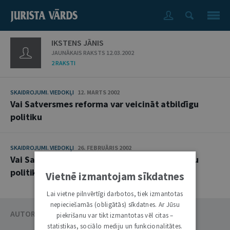
IKSTENS JĀNIS
JAUNĀKAIS RAKSTS 12.03.2002
2 RAKSTI
SKAIDROJUMI. VIEDOKĻI
12. MARTS 2002
Vai Satversmes reforma var veicināt atbildīgu
politiku
SKAIDROJUMI. VIEDOKĻI
26. FEBRUĀRIS 2002
Vai Satversmes reforma var veicināt atbildīgu
politiku
Vietnē izmantojam sīkdatnes
Lai vietne pilnvērtīgi darbotos, tiek izmantotas
nepieciešamās (obligātās) sīkdatnes. Ar Jūsu
AUTORU KATALOGS
piekrišanu var tikt izmantotas vēl citas –
statistikas, sociālo mediju un funkcionalitātes.