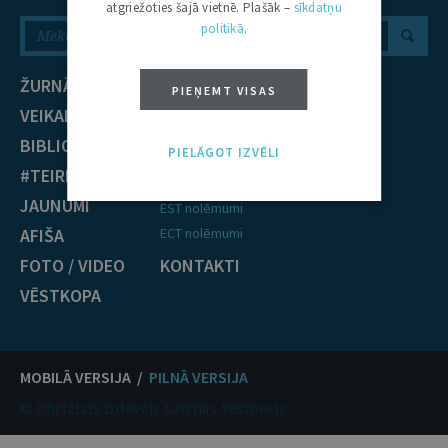
atgriežoties šajā vietnē. Plašāk –
sīkdatņu
politikā
.
ŽURNĀLS
NOZARES
PIEŅEMT VISAS
VEIKALS
Civiltiesības
BIBLIOTĒKA
Krimināltiesības
PIELĀGOT IZVĒLI
#TEIRDARBS
TIESĪBU PRAKSE
JAUNUMI
EST nolēmumi
AFIŠA
ECT nolēmumi
FOTO / VIDEO
KONTAKTI
VĒSTKOPA
MOBILĀ VERSIJA /
PILNĀ VERSIJA
© Oficiālais izdevējs Latvijas Vēstnesis