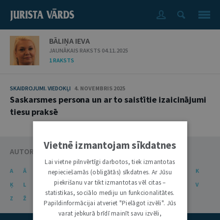
BĀLIŅA IEVA
JAUNĀKAIS RAKSTS 04.11.2025
1 RAKSTS
SKAIDROJUMI. VIEDOKĻI
4. NOVEMBRIS 2025
Saskarsmes persona un ar to saistītie izaicinājumi
tiesu praksē
Vietnē izmantojam sīkdatnes
AUTORU KATALOGS
Lai vietne pilnvērtīgi darbotos, tiek izmantotas
A
Ā
B
C
Č
D
E
Ē
F
G
Ģ
H
I
J
K
nepieciešamās (obligātās) sīkdatnes. Ar Jūsu
piekrišanu var tikt izmantotas vēl citas –
Ķ
L
Ļ
M
N
Ņ
O
P
R
S
Š
T
U
Ū
V
statistikas, sociālo mediju un funkcionalitātes.
Z
Ž
Papildinformācijai atveriet "Pielāgot izvēli". Jūs
varat jebkurā brīdī mainīt savu izvēli,