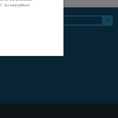
i". Jūs varat jebkurā