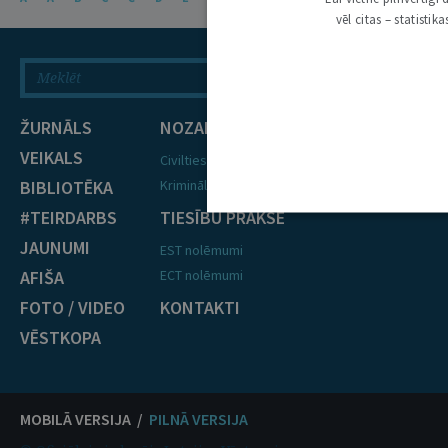
vēl citas – statisti
ŽURNĀLS
NOZARES
VEIKALS
Civiltiesības
BIBLIOTĒKA
Krimināltiesības
#TEIRDARBS
TIESĪBU PRAKSE
JAUNUMI
EST nolēmumi
AFIŠA
ECT nolēmumi
FOTO / VIDEO
KONTAKTI
VĒSTKOPA
MOBILĀ VERSIJA /
PILNĀ VERSIJA