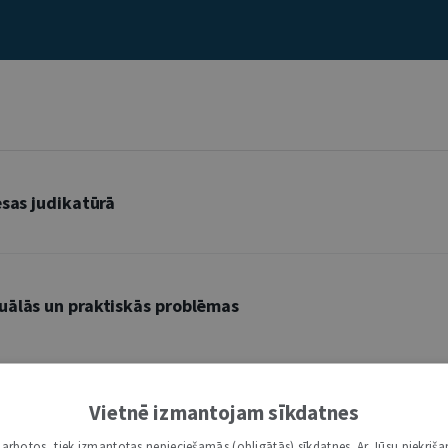
esas judikatūrā
uālās un praktiskās problēmas
Vietnē izmantojam sīkdatnes
i darbotos, tiek izmantotas nepieciešamās (obligātās) sīkdatnes. Ar Jūsu piekriša
L
Ļ
M
N
Ņ
O
P
R
S
Š
T
U
Ū
V
Z
Ž