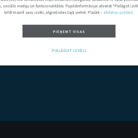
kas, sociālo mediju un funkcionalitātes. Papildinformācijai atveriet "Pielāgot izvēl
brīdī mainīt savu izvēli, atgriežoties šajā vietnē. Plašāk –
sīkdatņu politikā
.
PIEŅEMT VISAS
PIELĀGOT IZVĒLI