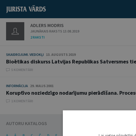
ADLERS MODRIS
JAUNĀKAIS RAKSTS 13.08.2019
2 RAKSTI
SKAIDROJUMI. VIEDOKĻI
13. AUGUSTS 2019
Bioētikas diskurss Latvijas Republikas Satversmes ti
5 KOMENTĀRI
INFORMĀCIJA
29. MAIJS 2001
Koruptīvo noziedzīgo nodarījumu pierādīšana. Proces
1 KOMENTĀRI
AUTORU KATALOGS
Lai vietne pilnvērtīg
A
Ā
B
C
Č
D
E
Ē
F
G
Ģ
H
I
J
K
Ķ