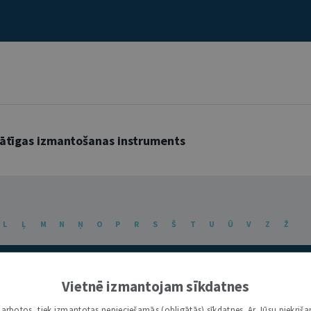
prātīgas izmantošanas instruments
L
Ļ
M
N
Ņ
O
P
R
S
Š
T
U
Ū
V
Z
Ž
Vietnē izmantojam sīkdatnes
i darbotos, tiek izmantotas nepieciešamās (obligātās) sīkdatnes. Ar Jūsu piekriša