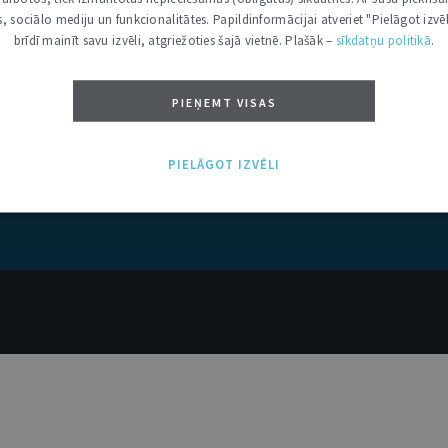
kas, sociālo mediju un funkcionalitātes. Papildinformācijai atveriet "Pielāgot izvēl
brīdī mainīt savu izvēli, atgriežoties šajā vietnē. Plašāk –
sīkdatņu politikā
.
PIEŅEMT VISAS
PIELĀGOT IZVĒLI