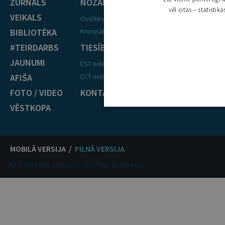
ŽURNĀLS
NOZARES
vēl citas – statisti
VEIKALS
Civiltiesības
BIBLIOTĒKA
Krimināltiesības
#TEIRDARBS
TIESĪBU PRAKSE
JAUNUMI
EST nolēmumi
AFIŠA
ECT nolēmumi
FOTO / VIDEO
KONTAKTI
VĒSTKOPA
MOBILĀ VERSIJA /
PILNĀ VERSIJA
© Oficiālais izdevējs Latvijas Vēstnesis