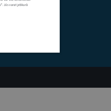
i". Jūs varat jebkurā