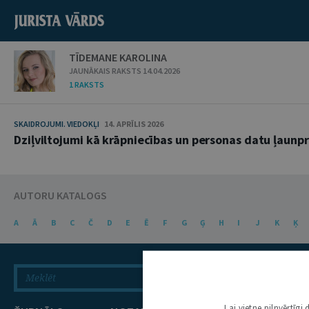
TĪDEMANE KAROLINA
JAUNĀKAIS RAKSTS 14.04.2026
1 RAKSTS
SKAIDROJUMI. VIEDOKĻI
14. APRĪLIS 2026
Dziļviltojumi kā krāpniecības un personas datu ļaun
AUTORU KATALOGS
A
Ā
B
C
Č
D
E
Ē
F
G
Ģ
H
I
J
K
Ķ
Lai vietne pilnvērtīg