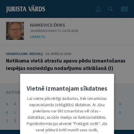
NARKEVICS ĒRIKS
JAUNĀKAIS RAKSTS 14.04.2026
1 RAKSTS
SKAIDROJUMI. VIEDOKĻI
14. APRĪLIS 2026
Notikuma vietā atrastu apavu pēdu izmantošanas
iespējas noziedzīgu nodarījumu atklāšanā (I)
Vietnē izmantojam sīkdatnes
AUTORU KATALOGS
Lai vietne pilnvērtīgi darbotos, tiek izmantotas
A
Ā
B
C
Č
D
E
Ē
F
G
Ģ
H
I
J
K
nepieciešamās (obligātās) sīkdatnes. Ar Jūsu
piekrišanu var tikt izmantotas vēl citas –
Ķ
L
Ļ
M
N
Ņ
O
P
R
S
Š
T
U
Ū
V
statistikas, sociālo mediju un funkcionalitātes.
Z
Ž
Papildinformācijai atveriet "Pielāgot izvēli". Jūs
varat jebkurā brīdī mainīt savu izvēli,