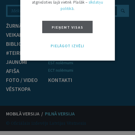
atgriežoties šajā vietnē. Plašāk –
sīkdatņu
politikā
.
ŽURNĀLS
NOZARES
PIEŅEMT VISAS
VEIKALS
Civiltiesības
BIBLIOTĒKA
Krimināltiesības
PIELĀGOT IZVĒLI
#TEIRDARBS
TIESĪBU PRAKSE
JAUNUMI
EST nolēmumi
AFIŠA
ECT nolēmumi
FOTO / VIDEO
KONTAKTI
VĒSTKOPA
MOBILĀ VERSIJA /
PILNĀ VERSIJA
© Oficiālais izdevējs Latvijas Vēstnesis