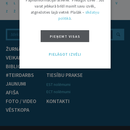
Papildinformācijai atveriet "Pielāgot izvēli". Jūs
Ķ
L
Ļ
M
N
Ņ
O
P
R
S
Š
T
U
Ū
V
varat jebkurā brīdī mainīt savu izvēli,
Z
Ž
atgriežoties šajā vietnē. Plašāk –
sīkdatņu
politikā
.
PIEŅEMT VISAS
ŽURNĀLS
NOZARES
PIELĀGOT IZVĒLI
VEIKALS
Civiltiesības
BIBLIOTĒKA
Krimināltiesības
#TEIRDARBS
TIESĪBU PRAKSE
JAUNUMI
EST nolēmumi
AFIŠA
ECT nolēmumi
FOTO / VIDEO
KONTAKTI
VĒSTKOPA