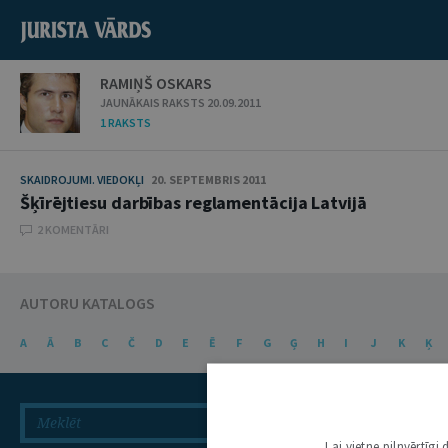
RAMIŅŠ OSKARS
JAUNĀKAIS RAKSTS 20.09.2011
1 RAKSTS
SKAIDROJUMI. VIEDOKĻI
20. SEPTEMBRIS 2011
Šķīrējtiesu darbības reglamentācija Latvijā
2 KOMENTĀRI
AUTORU KATALOGS
A
Ā
B
C
Č
D
E
Ē
F
G
Ģ
H
I
J
K
Ķ
Lai vietne pilnvērtīg