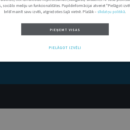
kas, sociālo mediju un funkcionalitātes. Papildinformācijai atveriet "Pielāgot izvēl
brīdī mainīt savu izvēli, atgriežoties šajā vietnē. Plašāk –
sīkdatņu politikā
.
PIEŅEMT VISAS
PIELĀGOT IZVĒLI