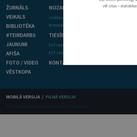
vēl citas – statisti
ŽURNĀLS
NOZARES
VEIKALS
Civiltiesības
BIBLIOTĒKA
Krimināltiesības
#TEIRDARBS
TIESĪBU PRAKSE
JAUNUMI
EST nolēmumi
AFIŠA
ECT nolēmumi
FOTO / VIDEO
KONTAKTI
VĒSTKOPA
MOBILĀ VERSIJA /
PILNĀ VERSIJA
© Oficiālais izdevējs Latvijas Vēstnesis