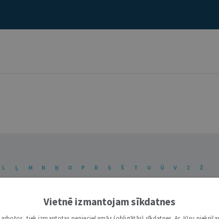
L
Ļ
M
N
Ņ
O
P
R
S
Š
T
U
Ū
V
Z
Ž
Vietnē izmantojam sīkdatnes
i darbotos, tiek izmantotas nepieciešamās (obligātās) sīkdatnes. Ar Jūsu piekriša