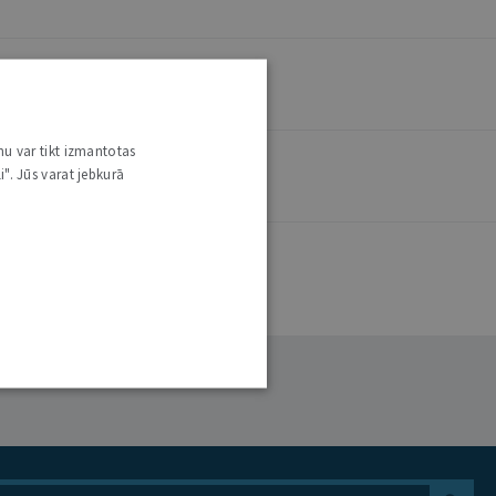
nu var tikt izmantotas
i". Jūs varat jebkurā