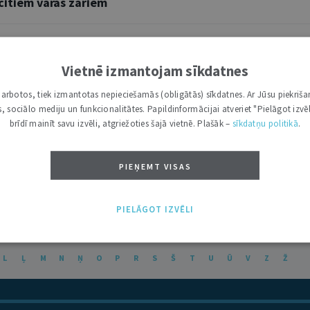
 citiem varas zariem
Vietnē izmantojam sīkdatnes
i darbotos, tiek izmantotas nepieciešamās (obligātās) sīkdatnes. Ar Jūsu piekriša
kas, sociālo mediju un funkcionalitātes. Papildinformācijai atveriet "Pielāgot izvēl
ešu neatkarības veicinātāja
brīdī mainīt savu izvēli, atgriežoties šajā vietnē. Plašāk –
sīkdatņu politikā
.
PIEŅEMT VISAS
PIELĀGOT IZVĒLI
L
Ļ
M
N
Ņ
O
P
R
S
Š
T
U
Ū
V
Z
Ž