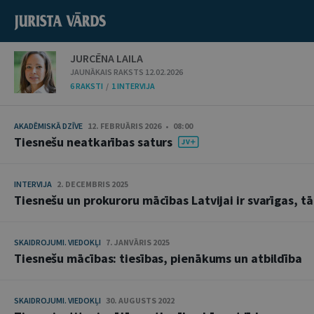
JURCĒNA LAILA
JAUNĀKAIS RAKSTS 12.02.2026
6 RAKSTI
/
1 INTERVIJA
AKADĒMISKĀ DZĪVE
12. FEBRUĀRIS 2026 • 08:00
Tiesnešu neatkarības saturs
INTERVIJA
2. DECEMBRIS 2025
Tiesnešu un prokuroru mācības Latvijai ir svarīgas, t
SKAIDROJUMI. VIEDOKĻI
7. JANVĀRIS 2025
Tiesnešu mācības: tiesības, pienākums un atbildība
SKAIDROJUMI. VIEDOKĻI
30. AUGUSTS 2022