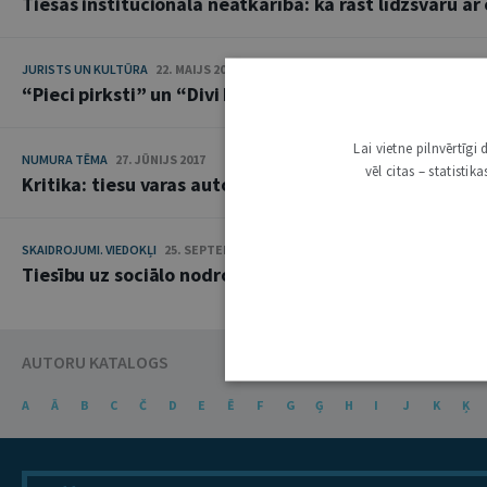
Tiesas institucionālā neatkarība: kā rast līdzsvaru ar
JURISTS UN KULTŪRA
22. MAIJS 2018
“Pieci pirksti” un “Divi Foskāri”
Lai vietne pilnvērtīg
NUMURA TĒMA
27. JŪNIJS 2017
vēl citas – statisti
Kritika: tiesu varas autoritātes stiprinātāja un tiesn
SKAIDROJUMI. VIEDOKĻI
25. SEPTEMBRIS 2012
Tiesību uz sociālo nodrošinājumu saturs
AUTORU KATALOGS
A
Ā
B
C
Č
D
E
Ē
F
G
Ģ
H
I
J
K
Ķ