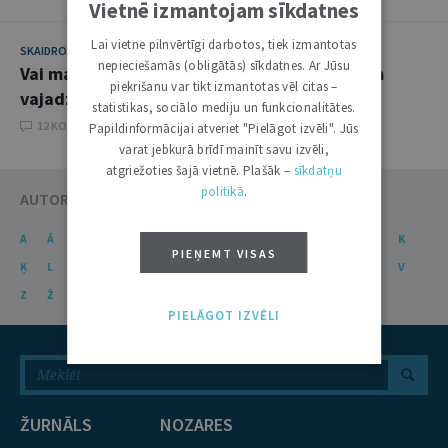
Vietnē izmantojam sīkdatnes
Lai vietne pilnvērtīgi darbotos, tiek izmantotas
SKAIDROJUMI. VIEDOKĻI
7. MAIJS 2013
nepieciešamās (obligātās) sīkdatnes. Ar Jūsu
Vai maksātnespējas procesa administratoram
piekrišanu var tikt izmantotas vēl citas –
vajadzētu būt valsts amatpersonai
statistikas, sociālo mediju un funkcionalitātes.
12 KOMENTĀRI
Papildinformācijai atveriet "Pielāgot izvēli". Jūs
varat jebkurā brīdī mainīt savu izvēli,
atgriežoties šajā vietnē. Plašāk –
sīkdatņu
politikā
.
AUTORU KATALOGS
A
Ā
B
C
Č
D
E
Ē
F
G
Ģ
H
I
J
K
PIEŅEMT VISAS
Ķ
L
Ļ
M
N
Ņ
O
P
R
S
Š
T
U
Ū
V
Z
Ž
PIELĀGOT IZVĒLI
ŽURNĀLS
NOZARES