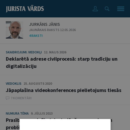
JURKĀNS JĀNIS
JAUNĀKAIS RAKSTS 12.05.2026
4 RAKSTI
SKAIDROJUMI. VIEDOKĻI
12. MAIJS 2026
Deklarētā adrese civilprocesā: starp tradīciju un
digitalizāciju
VIEDOKLIS
25. AUGUSTS 2020
Jāpaplašina videokonferences pielietojums tiesās
7 KOMENTĀRI
NUMURA TĒMA
9. JŪLIJS 2013
Prasības par dalībnieka izslēgšanu – prakse un
problēmjautājumi