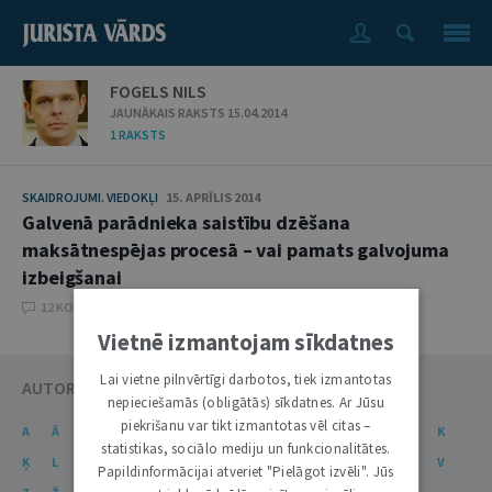
FOGELS NILS
JAUNĀKAIS RAKSTS 15.04.2014
1 RAKSTS
SKAIDROJUMI. VIEDOKĻI
15. APRĪLIS 2014
Galvenā parādnieka saistību dzēšana
maksātnespējas procesā – vai pamats galvojuma
izbeigšanai
12 KOMENTĀRI
Vietnē izmantojam sīkdatnes
Lai vietne pilnvērtīgi darbotos, tiek izmantotas
AUTORU KATALOGS
nepieciešamās (obligātās) sīkdatnes. Ar Jūsu
piekrišanu var tikt izmantotas vēl citas –
A
Ā
B
C
Č
D
E
Ē
F
G
Ģ
H
I
J
K
statistikas, sociālo mediju un funkcionalitātes.
Ķ
L
Ļ
M
N
Ņ
O
P
R
S
Š
T
U
Ū
V
Papildinformācijai atveriet "Pielāgot izvēli". Jūs