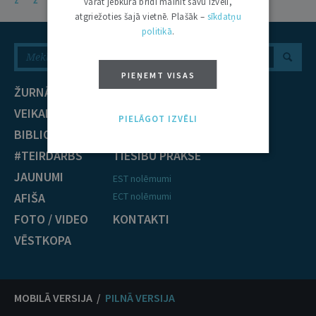
Z
Ž
varat jebkurā brīdī mainīt savu izvēli,
atgriežoties šajā vietnē. Plašāk –
sīkdatņu
politikā
.
PIEŅEMT VISAS
ŽURNĀLS
NOZARES
VEIKALS
Civiltiesības
PIELĀGOT IZVĒLI
BIBLIOTĒKA
Krimināltiesības
#TEIRDARBS
TIESĪBU PRAKSE
JAUNUMI
EST nolēmumi
AFIŠA
ECT nolēmumi
FOTO / VIDEO
KONTAKTI
VĒSTKOPA
MOBILĀ VERSIJA /
PILNĀ VERSIJA