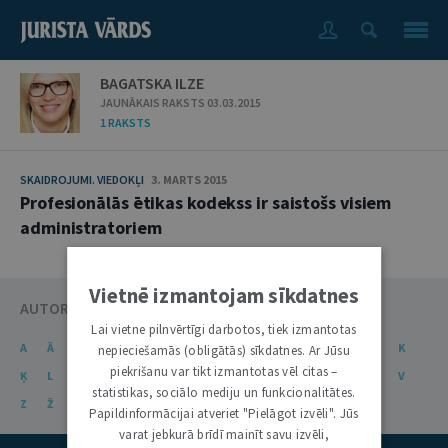
BAGATSKA ILZE
JAUNĀKAIS RAKSTS 03.03.2015
1 RAKSTS
SKAIDROJUMI. VIEDOKĻI
3. MARTS 2015
Profesionālās ētikas kodekss ir saistošs visiem
administratoriem
Vietnē izmantojam sīkdatnes
AUTORU KATALOGS
Lai vietne pilnvērtīgi darbotos, tiek izmantotas
A
Ā
B
C
Č
D
E
Ē
F
G
Ģ
H
I
J
K
nepieciešamās (obligātās) sīkdatnes. Ar Jūsu
piekrišanu var tikt izmantotas vēl citas –
Ķ
L
Ļ
M
N
Ņ
O
P
R
S
Š
T
U
Ū
V
statistikas, sociālo mediju un funkcionalitātes.
Z
Ž
Papildinformācijai atveriet "Pielāgot izvēli". Jūs
varat jebkurā brīdī mainīt savu izvēli,