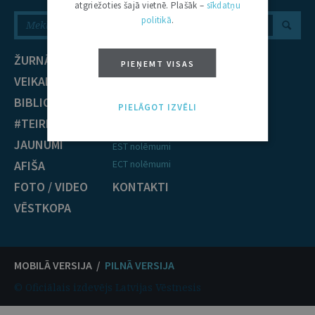
atgriežoties šajā vietnē. Plašāk –
sīkdatņu
politikā
.
ŽURNĀLS
NOZARES
PIEŅEMT VISAS
VEIKALS
Civiltiesības
BIBLIOTĒKA
Krimināltiesības
PIELĀGOT IZVĒLI
#TEIRDARBS
TIESĪBU PRAKSE
JAUNUMI
EST nolēmumi
AFIŠA
ECT nolēmumi
FOTO / VIDEO
KONTAKTI
VĒSTKOPA
MOBILĀ VERSIJA /
PILNĀ VERSIJA
© Oficiālais izdevējs Latvijas Vēstnesis