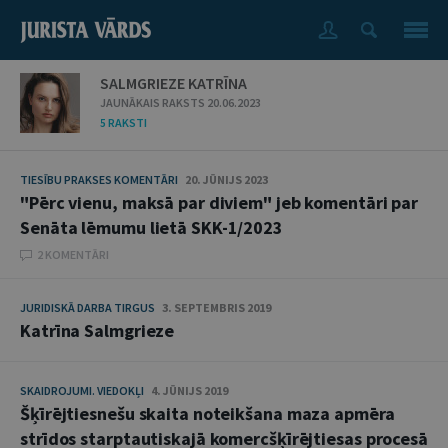
SALMGRIEZE KATRĪNA
JAUNĀKAIS RAKSTS 20.06.2023
5 RAKSTI
TIESĪBU PRAKSES KOMENTĀRI
20. JŪNIJS 2023
"Pērc vienu, maksā par diviem" jeb komentāri par
Senāta lēmumu lietā SKK-1/2023
2 KOMENTĀRI
JURIDISKĀ DARBA TIRGUS
3. SEPTEMBRIS 2019
Katrīna Salmgrieze
SKAIDROJUMI. VIEDOKĻI
4. JŪNIJS 2019
Šķīrējtiesnešu skaita noteikšana maza apmēra
strīdos starptautiskajā komercšķīrējtiesas procesā