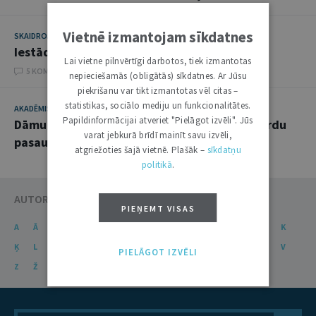
Vietnē izmantojam sīkdatnes
SKAIDROJUMI. VIEDOKĻI
13. OKTOBRIS 2015
Iestādes solījums
Lai vietne pilnvērtīgi darbotos, tiek izmantotas
5 KOMENTĀRI
nepieciešamās (obligātās) sīkdatnes. Ar Jūsu
piekrišanu var tikt izmantotas vēl citas –
statistikas, sociālo mediju un funkcionalitātes.
AKADĒMISKĀ DZĪVE
2. JŪNIJS 2015
Papildinformācijai atveriet "Pielāgot izvēli". Jūs
Dāmu komanda nes Latvijas Universitātes vārdu
varat jebkurā brīdī mainīt savu izvēli,
pasaulē
atgriežoties šajā vietnē. Plašāk –
sīkdatņu
politikā
.
AUTORU KATALOGS
PIEŅEMT VISAS
A
Ā
B
C
Č
D
E
Ē
F
G
Ģ
H
I
J
K
Ķ
L
Ļ
M
N
Ņ
O
P
R
S
Š
T
U
Ū
V
PIELĀGOT IZVĒLI
Z
Ž