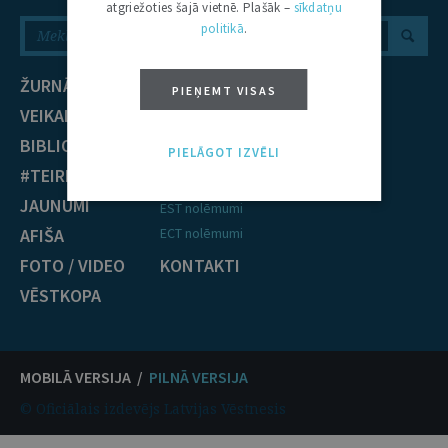
atgriežoties šajā vietnē. Plašāk –
sīkdatņu
politikā
.
ŽURNĀLS
NOZARES
PIEŅEMT VISAS
VEIKALS
Civiltiesības
BIBLIOTĒKA
Krimināltiesības
PIELĀGOT IZVĒLI
#TEIRDARBS
TIESĪBU PRAKSE
JAUNUMI
EST nolēmumi
AFIŠA
ECT nolēmumi
FOTO / VIDEO
KONTAKTI
VĒSTKOPA
MOBILĀ VERSIJA /
PILNĀ VERSIJA
© Oficiālais izdevējs Latvijas Vēstnesis