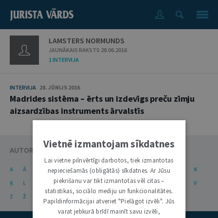
LAMSTERS NORMUNDS
JAUNĀKAIS RAKSTS 28.06.2016
1 INTERVIJA
INTERVIJA
28. JŪNIJS 2016
Madrides sistēma – ērts un izdevīgs preču zīmju
aizsardzības instruments ārvalstīs
Vietnē izmantojam sīkdatnes
AUTORU KATALOGS
Lai vietne pilnvērtīgi darbotos, tiek izmantotas
A
Ā
B
C
Č
D
E
Ē
F
G
Ģ
H
I
J
K
nepieciešamās (obligātās) sīkdatnes. Ar Jūsu
piekrišanu var tikt izmantotas vēl citas –
Ķ
L
Ļ
M
N
Ņ
O
P
R
S
Š
T
U
Ū
V
statistikas, sociālo mediju un funkcionalitātes.
Z
Ž
Papildinformācijai atveriet "Pielāgot izvēli". Jūs
varat jebkurā brīdī mainīt savu izvēli,