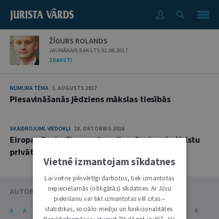
ŽĪGURS ROLANDS
JAUNĀKAIS RAKSTS 01.08.2017
2 RAKSTI
NUMURA TĒMA
1. AUGUSTS 2017
Piesavināšanās jēdziens mākslas tiesībās
SKAIDROJUMI. VIEDOKĻI
18. OKTOBRIS 2016
Eiropas Savienības un Amerikas Savienoto Valstu
privātuma vairogs
Vietnē izmantojam sīkdatnes
Lai vietne pilnvērtīgi darbotos, tiek izmantotas
nepieciešamās (obligātās) sīkdatnes. Ar Jūsu
AUTORU KATALOGS
piekrišanu var tikt izmantotas vēl citas –
statistikas, sociālo mediju un funkcionalitātes.
A
Ā
B
C
Č
D
E
Ē
F
G
Ģ
H
I
J
K