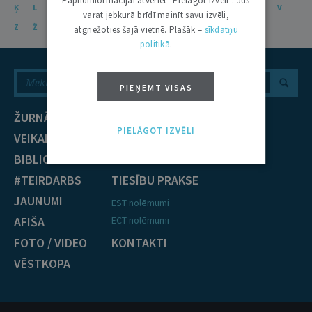
Papildinformācijai atveriet "Pielāgot izvēli". Jūs
Ķ
L
Ļ
M
N
Ņ
O
P
R
S
Š
T
U
Ū
V
varat jebkurā brīdī mainīt savu izvēli,
Z
Ž
atgriežoties šajā vietnē. Plašāk –
sīkdatņu
politikā
.
PIEŅEMT VISAS
ŽURNĀLS
NOZARES
PIELĀGOT IZVĒLI
VEIKALS
Civiltiesības
BIBLIOTĒKA
Krimināltiesības
#TEIRDARBS
TIESĪBU PRAKSE
JAUNUMI
EST nolēmumi
AFIŠA
ECT nolēmumi
FOTO / VIDEO
KONTAKTI
VĒSTKOPA