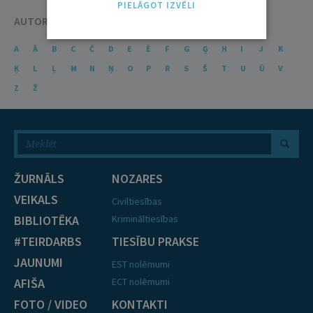
PIELĀGOT IZVĒLI
AUTORU KATALOGS
A
Ā
B
C
Č
D
E
Ē
F
G
Ģ
H
I
J
K
Ķ
L
Ļ
M
N
Ņ
O
P
R
S
Š
T
U
Ū
V
Z
Ž
ŽURNĀLS
NOZARES
VEIKALS
Civiltiesības
BIBLIOTĒKA
Krimināltiesības
#TEIRDARBS
TIESĪBU PRAKSE
JAUNUMI
EST nolēmumi
AFIŠA
ECT nolēmumi
FOTO / VIDEO
KONTAKTI