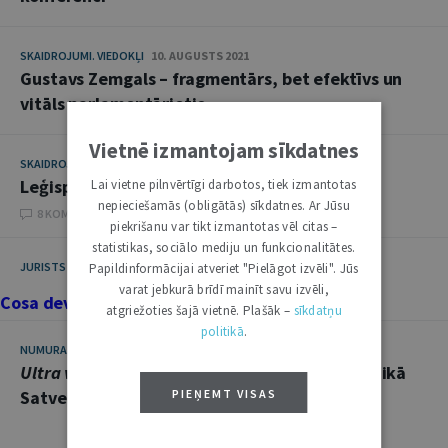
SKAIDROJUMI. VIEDOKĻI
10. AUGUSTS 2021
Gustavs Zemgals – fragmentārs, bet efektīvs un
vitāls parlamentārietis
Vietnē izmantojam sīkdatnes
SKAIDROJUMI. VIEDOKĻI
17. NOVEMBRIS 2020
Leģisprudence kā zāles pret normofīliju
Lai vietne pilnvērtīgi darbotos, tiek izmantotas
nepieciešamās (obligātās) sīkdatnes. Ar Jūsu
8 KOMENTĀRI
piekrišanu var tikt izmantotas vēl citas –
statistikas, sociālo mediju un funkcionalitātes.
JURISTS UN KULTŪRA
5. JŪNIJS 2018
Papildinformācijai atveriet "Pielāgot izvēli". Jūs
varat jebkurā brīdī mainīt savu izvēli,
Cosa devo fare?
1
atgriežoties šajā vietnē. Plašāk –
sīkdatņu
politikā
.
NUMURA TĒMA
6. DECEMBRIS 2016
Ultra vires
pieņemtas tiesību normas spēks laikā
PIEŅEMT VISAS
Satversmes tiesas praksē