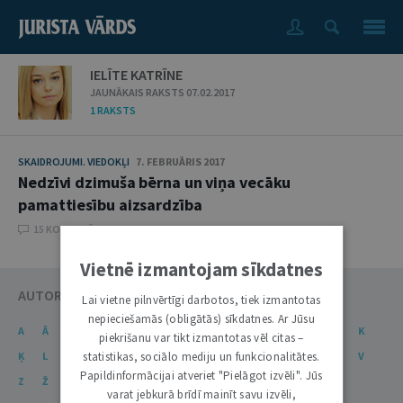
IELĪTE KATRĪNE
JAUNĀKAIS RAKSTS 07.02.2017
1 RAKSTS
SKAIDROJUMI. VIEDOKĻI
7. FEBRUĀRIS 2017
Nedzīvi dzimuša bērna un viņa vecāku
pamattiesību aizsardzība
15 KOMENTĀRI
Vietnē izmantojam sīkdatnes
AUTORU KATALOGS
Lai vietne pilnvērtīgi darbotos, tiek izmantotas
nepieciešamās (obligātās) sīkdatnes. Ar Jūsu
A
Ā
B
C
Č
D
E
Ē
F
G
Ģ
H
I
J
K
piekrišanu var tikt izmantotas vēl citas –
statistikas, sociālo mediju un funkcionalitātes.
Ķ
L
Ļ
M
N
Ņ
O
P
R
S
Š
T
U
Ū
V
Papildinformācijai atveriet "Pielāgot izvēli". Jūs
Z
Ž
varat jebkurā brīdī mainīt savu izvēli,