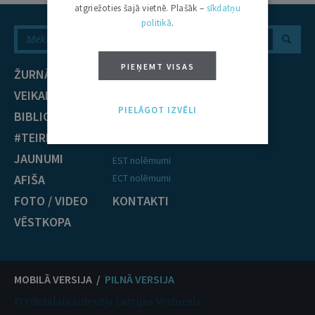
atgriežoties šajā vietnē. Plašāk –
sīkdatņu
politikā
.
PIEŅEMT VISAS
ŽURNĀLS
NOZARES
VEIKALS
Civiltiesības
PIELĀGOT IZVĒLI
BIBLIOTĒKA
Krimināltiesības
#TEIRDARBS
TIESĪBU PRAKSE
JAUNUMI
EST nolēmumi
AFIŠA
ECT nolēmumi
FOTO / VIDEO
KONTAKTI
VĒSTKOPA
MOBILĀ VERSIJA /
PILNĀ VERSIJA
© Oficiālais izdevējs Latvijas Vēstnesis