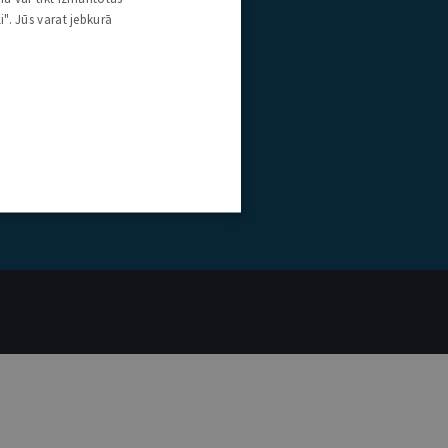
i". Jūs varat jebkurā