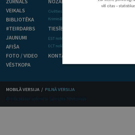
ŽURNĀLS
NOZARES
vēl citas – statisti
VEIKALS
Civiltiesības
BIBLIOTĒKA
Krimināltiesības
#TEIRDARBS
TIESĪBU PRAKSE
JAUNUMI
EST nolēmumi
AFIŠA
ECT nolēmumi
FOTO / VIDEO
KONTAKTI
VĒSTKOPA
MOBILĀ VERSIJA /
PILNĀ VERSIJA
© Oficiālais izdevējs Latvijas Vēstnesis