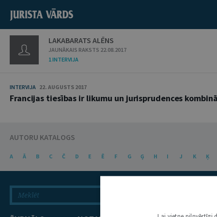
LAKABARATS ALĒNS
JAUNĀKAIS RAKSTS 22.08.2017
1 INTERVIJA
INTERVIJA
22. AUGUSTS 2017
Francijas tiesības ir likumu un jurisprudences kombinā
AUTORU KATALOGS
A
Ā
B
C
Č
D
E
Ē
F
G
Ģ
H
I
J
K
Ķ
Lai vietne pilnvērtīg