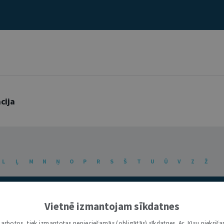
cija
L
Ļ
M
N
Ņ
O
P
R
S
Š
T
U
Ū
V
Z
Ž
Vietnē izmantojam sīkdatnes
i darbotos, tiek izmantotas nepieciešamās (obligātās) sīkdatnes. Ar Jūsu piekriša