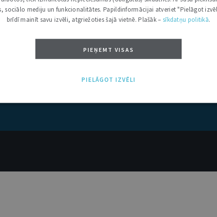
kas, sociālo mediju un funkcionalitātes. Papildinformācijai atveriet "Pielāgot izvēl
brīdī mainīt savu izvēli, atgriežoties šajā vietnē. Plašāk –
sīkdatņu politikā
.
PIEŅEMT VISAS
PIELĀGOT IZVĒLI