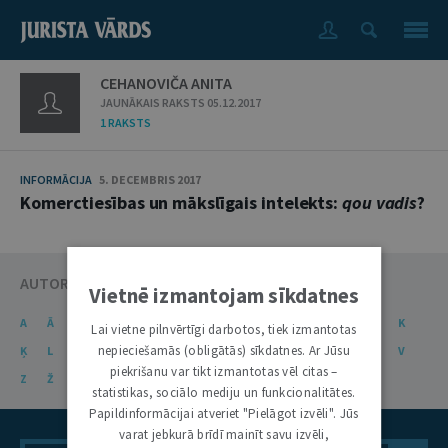
CEHANOVIČA ANITA
JAUNĀKAIS RAKSTS 05.12.2017
1 RAKSTS
INFORMĀCIJA
5. DECEMBRIS 2017
Komerctiesības un mākslīgais intelekts:
qou vadis
?
AUTORU KATALOGS
Vietnē izmantojam sīkdatnes
A
Ā
B
C
Č
D
E
Ē
F
G
Ģ
H
I
J
K
Lai vietne pilnvērtīgi darbotos, tiek izmantotas
nepieciešamās (obligātās) sīkdatnes. Ar Jūsu
Ķ
L
Ļ
M
N
Ņ
O
P
R
S
Š
T
U
Ū
V
piekrišanu var tikt izmantotas vēl citas –
Z
Ž
statistikas, sociālo mediju un funkcionalitātes.
Papildinformācijai atveriet "Pielāgot izvēli". Jūs
varat jebkurā brīdī mainīt savu izvēli,