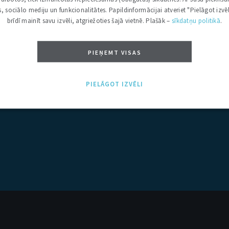
kas, sociālo mediju un funkcionalitātes. Papildinformācijai atveriet "Pielāgot izvēl
brīdī mainīt savu izvēli, atgriežoties šajā vietnē. Plašāk –
sīkdatņu politikā
.
PIEŅEMT VISAS
PIELĀGOT IZVĒLI