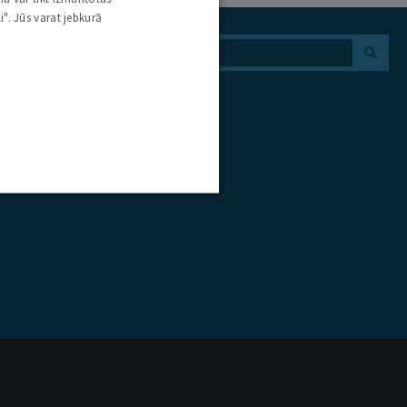
i". Jūs varat jebkurā