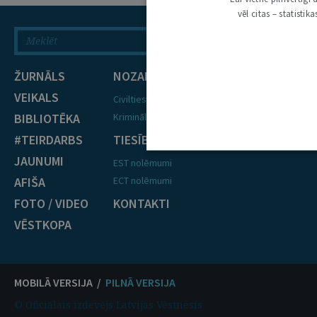
vēl citas – statisti
ŽURNĀLS
NOZARES
VEIKALS
Civiltiesības
BIBLIOTĒKA
Krimināltiesības
#TEIRDARBS
TIESĪBU PRAKSE
JAUNUMI
EST nolēmumi
AFIŠA
ECT nolēmumi
FOTO / VIDEO
KONTAKTI
VĒSTKOPA
MOBILĀ VERSIJA /
PILNĀ VERSIJA
© Oficiālais izdevējs Latvijas Vēstnesis