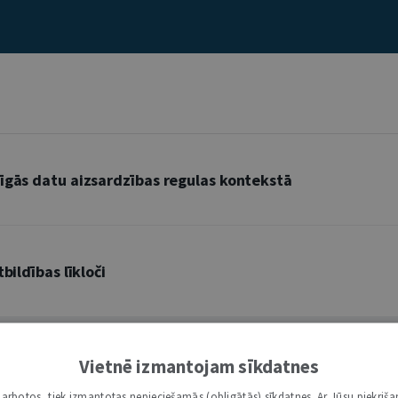
īgās datu aizsardzības regulas kontekstā
bildības līkloči
Vietnē izmantojam sīkdatnes
L
Ļ
M
N
Ņ
O
P
R
S
Š
T
U
Ū
V
Z
Ž
i darbotos, tiek izmantotas nepieciešamās (obligātās) sīkdatnes. Ar Jūsu piekriša