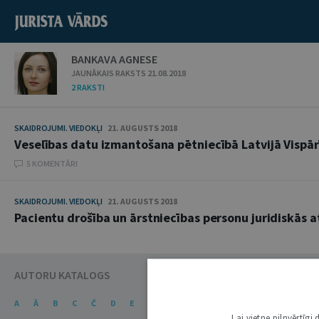
BANKAVA AGNESE
JAUNĀKAIS RAKSTS 21.08.2018
2 RAKSTI
SKAIDROJUMI. VIEDOKĻI
21. AUGUSTS 2018
Veselības datu izmantošana pētniecībā Latvijā Vispār
5 KOMENTĀRI
SKAIDROJUMI. VIEDOKĻI
21. AUGUSTS 2018
Pacientu drošība un ārstniecības personu juridiskās at
AUTORU KATALOGS
A
Ā
B
C
Č
D
E
Ē
F
G
Ģ
H
I
J
K
Ķ
Lai vietne pilnvērtīg