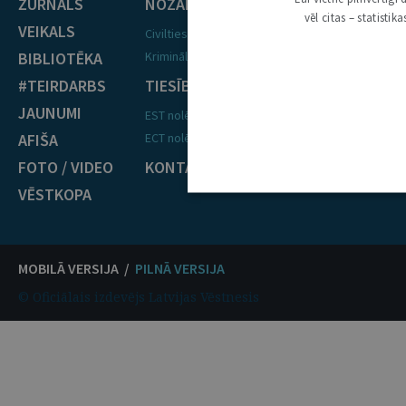
ŽURNĀLS
NOZARES
vēl citas – statisti
VEIKALS
Civiltiesības
BIBLIOTĒKA
Krimināltiesības
#TEIRDARBS
TIESĪBU PRAKSE
JAUNUMI
EST nolēmumi
AFIŠA
ECT nolēmumi
FOTO / VIDEO
KONTAKTI
VĒSTKOPA
MOBILĀ VERSIJA /
PILNĀ VERSIJA
© Oficiālais izdevējs Latvijas Vēstnesis