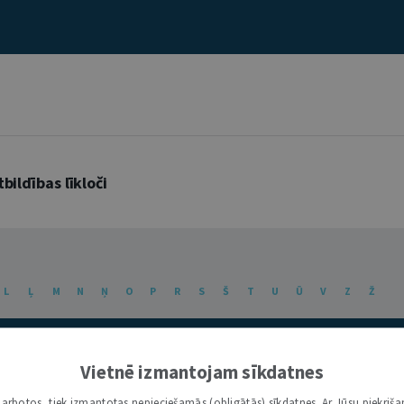
bildības līkloči
L
Ļ
M
N
Ņ
O
P
R
S
Š
T
U
Ū
V
Z
Ž
Vietnē izmantojam sīkdatnes
i darbotos, tiek izmantotas nepieciešamās (obligātās) sīkdatnes. Ar Jūsu piekriša