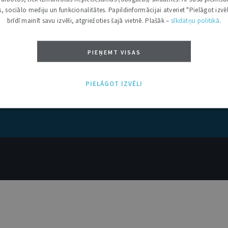
kas, sociālo mediju un funkcionalitātes. Papildinformācijai atveriet "Pielāgot izvēl
brīdī mainīt savu izvēli, atgriežoties šajā vietnē. Plašāk –
sīkdatņu politikā
.
PIEŅEMT VISAS
PIELĀGOT IZVĒLI