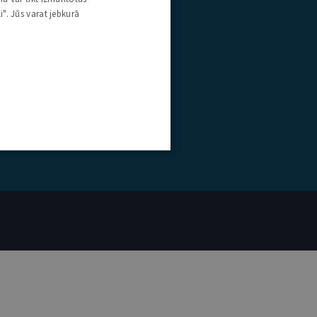
i". Jūs varat jebkurā