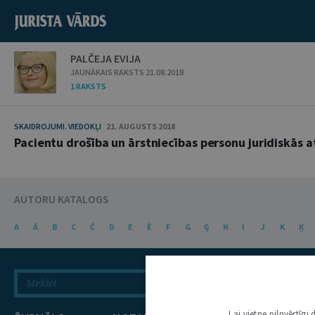
PALČEJA EVIJA
JAUNĀKAIS RAKSTS 21.08.2018
1 RAKSTS
SKAIDROJUMI. VIEDOKĻI
21. AUGUSTS 2018
Pacientu drošība un ārstniecības personu juridiskās at
AUTORU KATALOGS
A
Ā
B
C
Č
D
E
Ē
F
G
Ģ
H
I
J
K
Ķ
Lai vietne pilnvērtīg