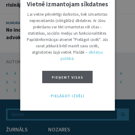
Vietnē izmantojam sīkdatnes
risinājumi
Lai vietne pilnvērtīgi darbotos, tiek izmantotas
nepieciešamās (obligātās) sīkdatnes. Ar Jūsu
NUMURA TĒMA
15. MARTS 2016
piekrišanu var tikt izmantotas vēl citas –
No individuālas prakses līdz lielam birojam:
statistikas, sociālo mediju un funkcionalitātes.
advokāta iespēju daudzveidība
Papildinformācijai atveriet "Pielāgot izvēli". Jūs
varat jebkurā brīdī mainīt savu izvēli,
atgriežoties šajā vietnē. Plašāk –
sīkdatņu
politikā
.
AUTORU KATALOGS
A
Ā
B
C
Č
D
E
Ē
F
G
Ģ
H
I
J
K
PIEŅEMT VISAS
Ķ
L
Ļ
M
N
Ņ
O
P
R
S
Š
T
U
Ū
V
Z
Ž
PIELĀGOT IZVĒLI
ŽURNĀLS
NOZARES