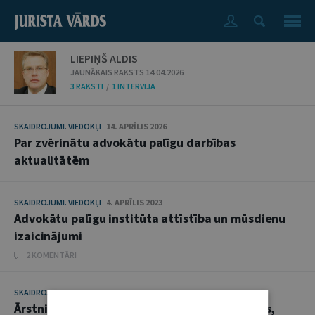
LIEPIŅŠ ALDIS
JAUNĀKAIS RAKSTS 14.04.2026
3 RAKSTI
/
1 INTERVIJA
SKAIDROJUMI. VIEDOKĻI
14. APRĪLIS 2026
Par zvērinātu advokātu palīgu darbības
aktualitātēm
SKAIDROJUMI. VIEDOKĻI
4. APRĪLIS 2023
Advokātu palīgu institūta attīstība un mūsdienu
izaicinājumi
2 KOMENTĀRI
SKAIDROJUMI. VIEDOKĻI
21. AUGUSTS 2018
Ārstniecības riska fonds: pieredze, problēmas,