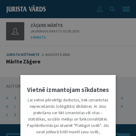
ZĀĢERE MĀRĪTE
JAUNĀKAIS RAKSTS 02.08.2016
1 RAKSTS
JURISTA VIZĪTKARTE
2. AUGUSTS 2016
Mārīte Zāģere
AUTORU KATALOGS
Vietnē izmantojam sīkdatnes
A
Ā
B
C
Č
D
E
Ē
F
G
Ģ
H
I
J
K
Lai vietne pilnvērtīgi darbotos, tiek izmantotas
nepieciešamās (obligātās) sīkdatnes. Ar Jūsu
Ķ
L
Ļ
M
N
Ņ
O
P
R
S
Š
T
U
Ū
V
piekrišanu var tikt izmantotas vēl citas –
Z
Ž
statistikas, sociālo mediju un funkcionalitātes.
Papildinformācijai atveriet "Pielāgot izvēli". Jūs
varat jebkurā brīdī mainīt savu izvēli,