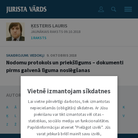
ĶESTERIS LAURIS
JAUNĀKAIS RAKSTS 09.10.2018
1 RAKSTS
SKAIDROJUMI. VIEDOKĻI
9. OKTOBRIS 2018
Nodomu protokols un priekšlīgums – dokumenti
pirms galvenā līguma noslēgšanas
Vietnē izmantojam sīkdatnes
AUTORU KATALOGS
Lai vietne pilnvērtīgi darbotos, tiek izmantotas
A
Ā
B
C
Č
D
E
Ē
F
G
Ģ
H
I
J
K
nepieciešamās (obligātās) sīkdatnes. Ar Jūsu
piekrišanu var tikt izmantotas vēl citas –
Ķ
L
Ļ
M
N
Ņ
O
P
R
S
Š
T
U
Ū
V
statistikas, sociālo mediju un funkcionalitātes.
Z
Ž
Papildinformācijai atveriet "Pielāgot izvēli". Jūs
varat jebkurā brīdī mainīt savu izvēli,