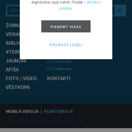
atgriežoties šajā vietnē. Plašāk –
sīkdatņu
politikā
.
ŽURNĀLS
NOZARES
PIEŅEMT VISAS
VEIKALS
Civiltiesības
BIBLIOTĒKA
Krimināltiesības
PIELĀGOT IZVĒLI
#TEIRDARBS
TIESĪBU PRAKSE
JAUNUMI
EST nolēmumi
AFIŠA
ECT nolēmumi
FOTO / VIDEO
KONTAKTI
VĒSTKOPA
MOBILĀ VERSIJA /
PILNĀ VERSIJA
© Oficiālais izdevējs Latvijas Vēstnesis