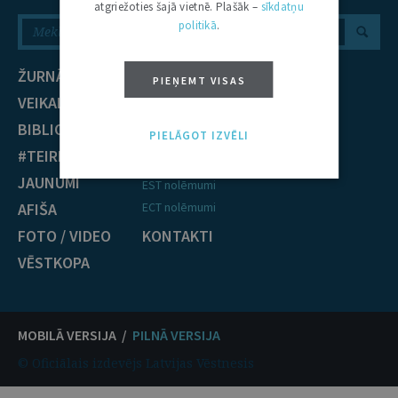
atgriežoties šajā vietnē. Plašāk –
sīkdatņu
politikā
.
ŽURNĀLS
NOZARES
PIEŅEMT VISAS
VEIKALS
Civiltiesības
BIBLIOTĒKA
Krimināltiesības
PIELĀGOT IZVĒLI
#TEIRDARBS
TIESĪBU PRAKSE
JAUNUMI
EST nolēmumi
AFIŠA
ECT nolēmumi
FOTO / VIDEO
KONTAKTI
VĒSTKOPA
MOBILĀ VERSIJA /
PILNĀ VERSIJA
© Oficiālais izdevējs Latvijas Vēstnesis