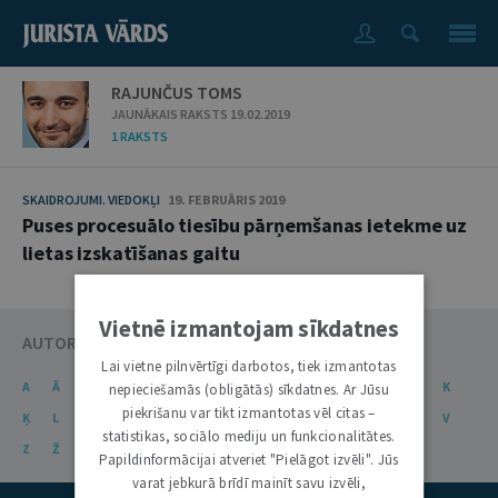
RAJUNČUS TOMS
JAUNĀKAIS RAKSTS 19.02.2019
1 RAKSTS
SKAIDROJUMI. VIEDOKĻI
19. FEBRUĀRIS 2019
Puses procesuālo tiesību pārņemšanas ietekme uz
lietas izskatīšanas gaitu
Vietnē izmantojam sīkdatnes
AUTORU KATALOGS
Lai vietne pilnvērtīgi darbotos, tiek izmantotas
A
Ā
B
C
Č
D
E
Ē
F
G
Ģ
H
I
J
K
nepieciešamās (obligātās) sīkdatnes. Ar Jūsu
piekrišanu var tikt izmantotas vēl citas –
Ķ
L
Ļ
M
N
Ņ
O
P
R
S
Š
T
U
Ū
V
statistikas, sociālo mediju un funkcionalitātes.
Z
Ž
Papildinformācijai atveriet "Pielāgot izvēli". Jūs
varat jebkurā brīdī mainīt savu izvēli,