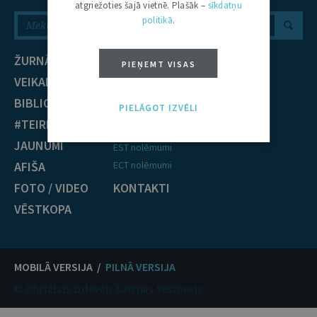
atgriežoties šajā vietnē. Plašāk –
sīkdatņu
politikā
.
ŽURNĀLS
NOZARES
PIEŅEMT VISAS
VEIKALS
Civiltiesības
BIBLIOTĒKA
Krimināltiesības
PIELĀGOT IZVĒLI
#TEIRDARBS
TIESĪBU PRAKSE
JAUNUMI
EST nolēmumi
AFIŠA
ECT nolēmumi
FOTO / VIDEO
KONTAKTI
VĒSTKOPA
MOBILĀ VERSIJA /
PILNĀ VERSIJA
© Oficiālais izdevējs Latvijas Vēstnesis