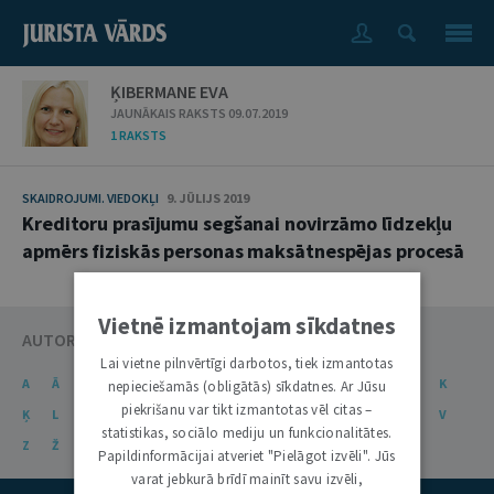
ĶIBERMANE EVA
JAUNĀKAIS RAKSTS 09.07.2019
1 RAKSTS
SKAIDROJUMI. VIEDOKĻI
9. JŪLIJS 2019
Kreditoru prasījumu segšanai novirzāmo līdzekļu
apmērs fiziskās personas maksātnespējas procesā
Vietnē izmantojam sīkdatnes
AUTORU KATALOGS
Lai vietne pilnvērtīgi darbotos, tiek izmantotas
A
Ā
B
C
Č
D
E
Ē
F
G
Ģ
H
I
J
K
nepieciešamās (obligātās) sīkdatnes. Ar Jūsu
piekrišanu var tikt izmantotas vēl citas –
Ķ
L
Ļ
M
N
Ņ
O
P
R
S
Š
T
U
Ū
V
statistikas, sociālo mediju un funkcionalitātes.
Z
Ž
Papildinformācijai atveriet "Pielāgot izvēli". Jūs
varat jebkurā brīdī mainīt savu izvēli,