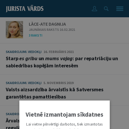
LĀCE-ATE DAGNIJA
JAUNĀKAIS RAKSTS 16.02.2021
3 RAKSTI
SKAIDROJUMI. VIEDOKĻI
16. FEBRUĀRIS 2021
Starp
es gribu
un
mums vajag
: par repatriāciju un
sabiedrības kopējām interesēm
SKAIDROJUMI. VIEDOKĻI
5. NOVEMBRIS 2019
Valsts aizsardzība ārvalstīs kā Satversmes
garantētas pamattiesības
Vietnē izmantojam sīkdatnes
SKAIDROJUMI. VIEDOKĻI
16. JŪLIJS 2019
Ārvalstu dokumentu izmantošanas tiesiskais
Lai vietne pilnvērtīgi darbotos, tiek izmantotas
regulējums